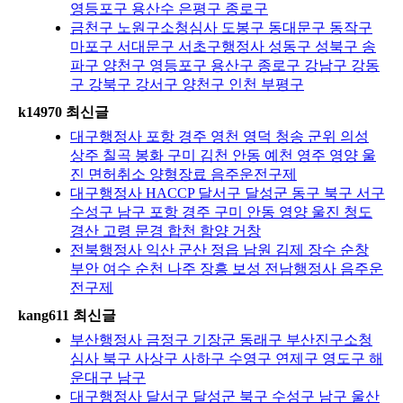
영등포구 용산수 은평구 종로구
금천구 노원구소청심사 도봉구 동대문구 동작구
마포구 서대문구 서초구행정사 성동구 성북구 송
파구 양천구 영등포구 용산구 종로구 강남구 강동
구 강북구 강서구 양천구 인천 부평구
k14970 최신글
대구행정사 포항 경주 영천 영덕 청송 군위 의성
상주 칠곡 봉화 구미 김천 안동 예천 영주 영양 울
진 면허취소 양형장료 음주운전구제
대구행정사 HACCP 달서구 달성군 동구 북구 서구
수성구 남구 포항 경주 구미 안동 영양 울진 청도
경산 고령 문경 합천 함양 거창
전북행정사 익산 군산 정읍 남원 김제 장수 순창
부안 여수 순천 나주 장흥 보성 전남행정사 음주운
전구제
kang611 최신글
부산행정사 금정구 기장군 동래구 부산진구소청
심사 북구 사상구 사하구 수영구 연제구 영도구 해
운대구 남구
대구행정사 달서구 달성군 북구 수성구 남구 울산