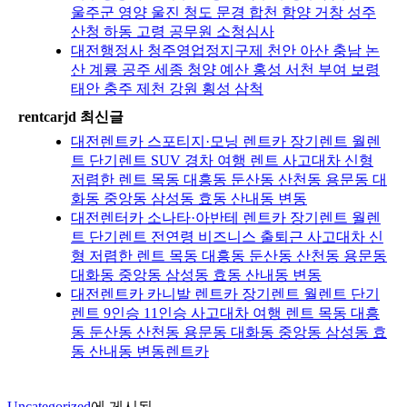
울주군 영양 울진 청도 문경 합천 함양 거창 성주
산청 하동 고령 공무원 소청심사
대전행정사 청주영업정지구제 천안 아산 충남 논
산 계룡 공주 세종 청양 예산 홍성 서천 부여 보령
태안 충주 제천 강원 횡성 삼척
rentcarjd 최신글
대전렌트카 스포티지·모닝 렌트카 장기렌트 월렌
트 단기렌트 SUV 경차 여행 렌트 사고대차 신형
저렴한 렌트 목동 대흥동 둔산동 산천동 용문동 대
화동 중앙동 삼성동 효동 산내동 변동
대전렌터카 소나타·아반테 렌트카 장기렌트 월렌
트 단기렌트 전연령 비즈니스 출퇴근 사고대차 신
형 저렴한 렌트 목동 대흥동 둔산동 산천동 용문동
대화동 중앙동 삼성동 효동 산내동 변동
대전렌트카 카니발 렌트카 장기렌트 월렌트 단기
렌트 9인승 11인승 사고대차 여행 렌트 목동 대흥
동 둔산동 산천동 용문동 대화동 중앙동 삼성동 효
동 산내동 변동렌트카
Uncategorized
에 게시됨