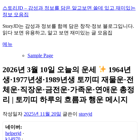
내
스토리JD – 감성과 정보를 담은 알고보면 쓸데 있고 재미있는
용
정보 모음집
으
StoryJD는 감성과 정보를 함께 담은 창작·정보 블로그입니다.
로
읽다 보면 유용하고, 알고 보면 재미있는 글 모음집
바
로
메뉴
가
기
Sample Page
2026년 3월 10일 오늘의 운세
1964년
생·1977년생·1989년생 토끼띠 재물운·전
체운·직장운·금전운·가족운·연애운 총정
리 | 토끼띠 하루의 흐름과 행운 메시지
작성일자
2025년 11월 20일
글쓴이
storyjd
네이버:
helperjd
·
k14970
·