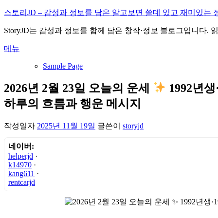
내
스토리JD – 감성과 정보를 담은 알고보면 쓸데 있고 재미있는 
용
StoryJD는 감성과 정보를 함께 담은 창작·정보 블로그입니다.
으
로
메뉴
바
로
Sample Page
가
기
2026년 2월 23일 오늘의 운세
1992년생
하루의 흐름과 행운 메시지
작성일자
2025년 11월 19일
글쓴이
storyjd
네이버:
helperjd
·
k14970
·
kang611
·
rentcarjd