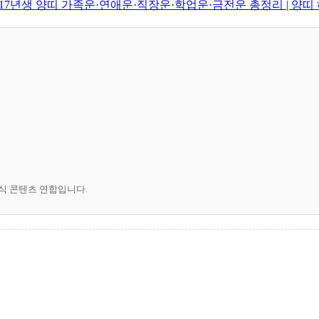
·2017년생 양띠 가족운·연애운·직장운·학업운·금전운 총정리 | 양
공식 콘텐츠 연합입니다.