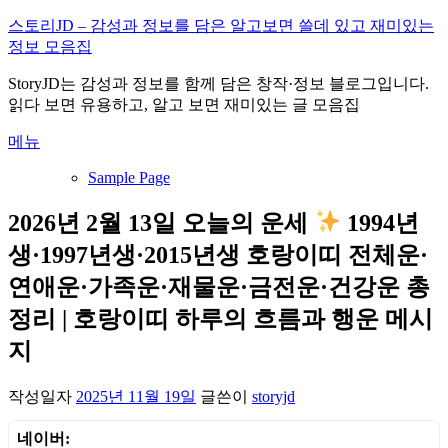
내
스토리JD – 감성과 정보를 담은 알고보면 쓸데 있고 재미있는
용
정보 모음집
으
StoryJD는 감성과 정보를 함께 담은 창작·정보 블로그입니다.
로
읽다 보면 유용하고, 알고 보면 재미있는 글 모음집
바
로
메뉴
가
기
Sample Page
2026년 2월 13일 오늘의 운세
1994년
생·1997년생·2015년생 호랑이띠 전체운·
연애운·가족운·재물운·금전운·건강운 총
정리 | 호랑이띠 하루의 흐름과 행운 메시
지
작성일자
2025년 11월 19일
글쓴이
storyjd
네이버: