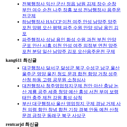
전북행정사 익산 군산 정읍 남원 김제 장수 순창
부안 여수 순천 나주 장흥 보성 전남행정사 음주운
전구제
하남행정사 HACCP 이천 여주 안성 남양주 양주
포천 양평 오산 평택 파주 수원 안양 성남 용인 김
포
파주행정사 성남 용인 화성 수원 과천 부천 안양
군포 안산 시흥 이천 안성 여주 의정부 연천 양주
포천 분당 일산 남양주 김포 오산음주운전 구제
kang611 최신글
대구행정사 달서구 달성군 북구 수성구 남구 울산
울주군 영양 울진 청도 문경 합천 함양 거창 성주
산청 하동 고령 공무원 소청심사
대전행정사 청주영업정지구제 천안 아산 충남 논
산 계룡 공주 세종 청양 예산 홍성 서천 부여 보령
태안 충주 제천 강원 횡성 삼척
부산 대구행정사 울산 영업정지 구제 경남 거제 사
천 의령 함안 창녕 합천 기장 경북 안동 예천 산청
문경 금정구 동래구 북구 사상구
rentcarjd 최신글