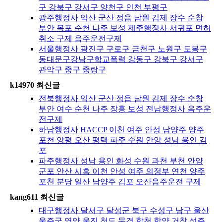
구 강북구 강서구 양천구 인천 부평구
광주행정사 익산 군산 정읍 남원 김제 장수 순창
부안 목포 순천 나주 보성 제주행정사 서귀포 면허
취소 구제 음주운전구제
서울행정사 광진구 구로구 금천구 노원구 도봉구
동대문구강남구학교폭력 강동구 강북구 강서구
관악구 중구 중랑구
k14970 최신글
전북행정사 익산 군산 정읍 남원 김제 장수 순창
부안 여수 순천 나주 장흥 보성 전남행정사 음주운
전구제
하남행정사 HACCP 이천 여주 안성 남양주 양주
포천 양평 오산 평택 파주 수원 안양 성남 용인 김
포
파주행정사 성남 용인 화성 수원 과천 부천 안양
군포 안산 시흥 이천 안성 여주 의정부 연천 양주
포천 분당 일산 남양주 김포 오산음주운전 구제
kang611 최신글
대구행정사 달서구 달성군 북구 수성구 남구 울산
울주군 영양 울진 청도 문경 합천 함양 거창 성주