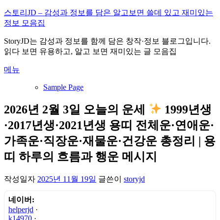
내
스토리JD – 감성과 정보를 담은 알고보면 쓸데 있고 재미있는
용
정보 모음집
으
StoryJD는 감성과 정보를 함께 담은 창작·정보 블로그입니다.
로
읽다 보면 유용하고, 알고 보면 재미있는 글 모음집
바
로
메뉴
가
기
Sample Page
2026년 2월 3일 오늘의 운세
1999년생
·2017년생·2021년생 용띠 전체운·연애운·
가족운·직장운·재물운·건강운 총정리 | 용
띠 하루의 흐름과 행운 메시지
작성일자
2025년 11월 19일
글쓴이
storyjd
네이버:
helperjd
·
k14970
·