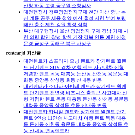
산청 하동 고령 공무원 소청심사
대전행정사 청주영업정지구제 천안 아산 충남 논
산 계룡 공주 세종 청양 예산 홍성 서천 부여 보령
태안 충주 제천 강원 횡성 삼척
부산 대구행정사 울산 영업정지 구제 경남 거제 사
천 의령 함안 창녕 합천 기장 경북 안동 예천 산청
문경 금정구 동래구 북구 사상구
rentcarjd 최신글
대전렌트카 스포티지·모닝 렌트카 장기렌트 월렌
트 단기렌트 SUV 경차 여행 렌트 사고대차 신형
저렴한 렌트 목동 대흥동 둔산동 산천동 용문동 대
화동 중앙동 삼성동 효동 산내동 변동
대전렌터카 소나타·아반테 렌트카 장기렌트 월렌
트 단기렌트 전연령 비즈니스 출퇴근 사고대차 신
형 저렴한 렌트 목동 대흥동 둔산동 산천동 용문동
대화동 중앙동 삼성동 효동 산내동 변동
대전렌트카 카니발 렌트카 장기렌트 월렌트 단기
렌트 9인승 11인승 사고대차 여행 렌트 목동 대흥
동 둔산동 산천동 용문동 대화동 중앙동 삼성동 효
동 산내동 변동렌트카