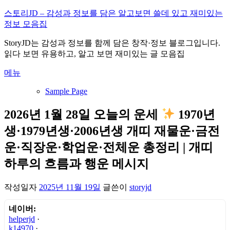
내
스토리JD – 감성과 정보를 담은 알고보면 쓸데 있고 재미있는
용
정보 모음집
으
StoryJD는 감성과 정보를 함께 담은 창작·정보 블로그입니다.
로
읽다 보면 유용하고, 알고 보면 재미있는 글 모음집
바
로
메뉴
가
기
Sample Page
2026년 1월 28일 오늘의 운세
1970년
생·1979년생·2006년생 개띠 재물운·금전
운·직장운·학업운·전체운 총정리 | 개띠
하루의 흐름과 행운 메시지
작성일자
2025년 11월 19일
글쓴이
storyjd
네이버:
helperjd
·
k14970
·