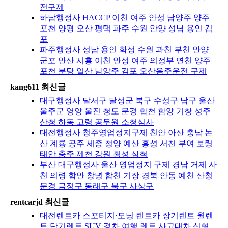
전구제
하남행정사 HACCP 이천 여주 안성 남양주 양주
포천 양평 오산 평택 파주 수원 안양 성남 용인 김
포
파주행정사 성남 용인 화성 수원 과천 부천 안양
군포 안산 시흥 이천 안성 여주 의정부 연천 양주
포천 분당 일산 남양주 김포 오산음주운전 구제
kang611 최신글
대구행정사 달서구 달성군 북구 수성구 남구 울산
울주군 영양 울진 청도 문경 합천 함양 거창 성주
산청 하동 고령 공무원 소청심사
대전행정사 청주영업정지구제 천안 아산 충남 논
산 계룡 공주 세종 청양 예산 홍성 서천 부여 보령
태안 충주 제천 강원 횡성 삼척
부산 대구행정사 울산 영업정지 구제 경남 거제 사
천 의령 함안 창녕 합천 기장 경북 안동 예천 산청
문경 금정구 동래구 북구 사상구
rentcarjd 최신글
대전렌트카 스포티지·모닝 렌트카 장기렌트 월렌
트 단기렌트 SUV 경차 여행 렌트 사고대차 신형