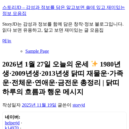
내
스토리JD – 감성과 정보를 담은 알고보면 쓸데 있고 재미있는
용
정보 모음집
으
StoryJD는 감성과 정보를 함께 담은 창작·정보 블로그입니다.
로
읽다 보면 유용하고, 알고 보면 재미있는 글 모음집
바
로
메뉴
가
기
Sample Page
2026년 1월 27일 오늘의 운세
1980년
생·2009년생·2013년생 닭띠 재물운·가족
운·전체운·연애운·금전운 총정리 | 닭띠
하루의 흐름과 행운 메시지
작성일자
2025년 11월 19일
글쓴이
storyjd
네이버:
helperjd
·
k14970
·