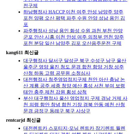
전구제
하남행정사 HACCP 이천 여주 안성 남양주 양주
포천 양평 오산 평택 파주 수원 안양 성남 용인 김
포
파주행정사 성남 용인 화성 수원 과천 부천 안양
군포 안산 시흥 이천 안성 여주 의정부 연천 양주
포천 분당 일산 남양주 김포 오산음주운전 구제
kang611 최신글
대구행정사 달서구 달성군 북구 수성구 남구 울산
울주군 영양 울진 청도 문경 합천 함양 거창 성주
산청 하동 고령 공무원 소청심사
대전행정사 청주영업정지구제 천안 아산 충남 논
산 계룡 공주 세종 청양 예산 홍성 서천 부여 보령
태안 충주 제천 강원 횡성 삼척
부산 대구행정사 울산 영업정지 구제 경남 거제 사
천 의령 함안 창녕 합천 기장 경북 안동 예천 산청
문경 금정구 동래구 북구 사상구
rentcarjd 최신글
대전렌트카 스포티지·모닝 렌트카 장기렌트 월렌