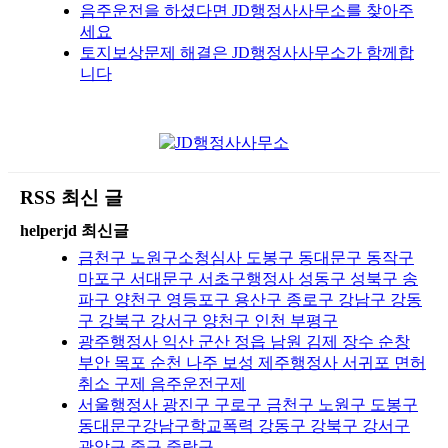
음주운전을 하셨다면 JD행정사사무소를 찾아주
세요
토지보상문제 해결은 JD행정사사무소가 함께합
니다
RSS 최신 글
helperjd 최신글
금천구 노원구소청심사 도봉구 동대문구 동작구
마포구 서대문구 서초구행정사 성동구 성북구 송
파구 양천구 영등포구 용산구 종로구 강남구 강동
구 강북구 강서구 양천구 인천 부평구
광주행정사 익산 군산 정읍 남원 김제 장수 순창
부안 목포 순천 나주 보성 제주행정사 서귀포 면허
취소 구제 음주운전구제
서울행정사 광진구 구로구 금천구 노원구 도봉구
동대문구강남구학교폭력 강동구 강북구 강서구
관악구 중구 중랑구