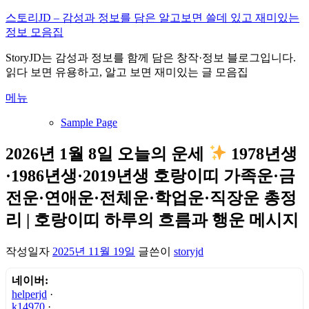
내
스토리JD – 감성과 정보를 담은 알고보면 쓸데 있고 재미있는
용
정보 모음집
으
StoryJD는 감성과 정보를 함께 담은 창작·정보 블로그입니다.
로
읽다 보면 유용하고, 알고 보면 재미있는 글 모음집
바
로
메뉴
가
기
Sample Page
2026년 1월 8일 오늘의 운세
1978년생
·1986년생·2019년생 호랑이띠 가족운·금
전운·연애운·전체운·학업운·직장운 총정
리 | 호랑이띠 하루의 흐름과 행운 메시지
작성일자
2025년 11월 19일
글쓴이
storyjd
네이버:
helperjd
·
k14970
·