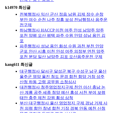
k14970 최신글
전북행정사 익산 군산 정읍 남원 김제 장수 순창
부안 여수 순천 나주 장흥 보성 전남행정사 음주운
전구제
하남행정사 HACCP 이천 여주 안성 남양주 양주
포천 양평 오산 평택 파주 수원 안양 성남 용인 김
포
파주행정사 성남 용인 화성 수원 과천 부천 안양
군포 안산 시흥 이천 안성 여주 의정부 연천 양주
포천 분당 일산 남양주 김포 오산음주운전 구제
kang611 최신글
대구행정사 달서구 달성군 북구 수성구 남구 울산
울주군 영양 울진 청도 문경 합천 함양 거창 성주
산청 하동 고령 공무원 소청심사
대전행정사 청주영업정지구제 천안 아산 충남 논
산 계룡 공주 세종 청양 예산 홍성 서천 부여 보령
태안 충주 제천 강원 횡성 삼척
부산 대구행정사 울산 영업정지 구제 경남 거제 사
천 의령 함안 창녕 합천 기장 경북 안동 예천 산청