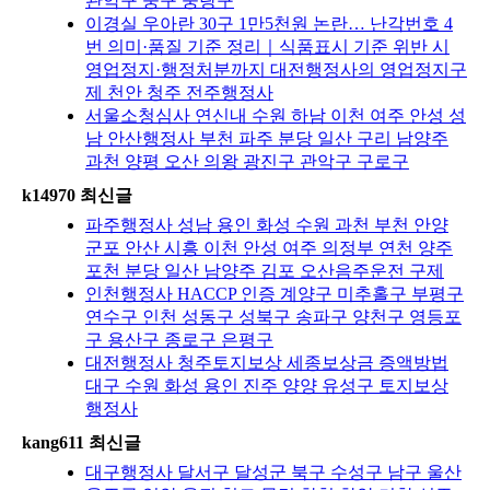
관악구 중구 중랑구
이경실 우아란 30구 1만5천원 논란… 난각번호 4
번 의미·품질 기준 정리｜식품표시 기준 위반 시
영업정지·행정처분까지 대전행정사의 영업정지구
제 천안 청주 전주행정사
서울소청심사 연신내 수원 하남 이천 여주 안성 성
남 안산행정사 부천 파주 분당 일산 구리 남양주
과천 양평 오산 의왕 광진구 관악구 구로구
k14970 최신글
파주행정사 성남 용인 화성 수원 과천 부천 안양
군포 안산 시흥 이천 안성 여주 의정부 연천 양주
포천 분당 일산 남양주 김포 오산음주운전 구제
인천행정사 HACCP 인증 계양구 미추홀구 부평구
연수구 인천 성동구 성북구 송파구 양천구 영등포
구 용산구 종로구 은평구
대전행정사 청주토지보상 세종보상금 증액방법
대구 수원 화성 용인 진주 양양 유성구 토지보상
행정사
kang611 최신글
대구행정사 달서구 달성군 북구 수성구 남구 울산