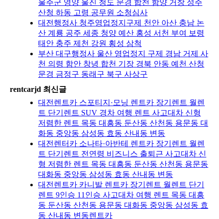
울주군 영양 울진 청도 문경 합천 함양 거창 성주
산청 하동 고령 공무원 소청심사
대전행정사 청주영업정지구제 천안 아산 충남 논
산 계룡 공주 세종 청양 예산 홍성 서천 부여 보령
태안 충주 제천 강원 횡성 삼척
부산 대구행정사 울산 영업정지 구제 경남 거제 사
천 의령 함안 창녕 합천 기장 경북 안동 예천 산청
문경 금정구 동래구 북구 사상구
rentcarjd 최신글
대전렌트카 스포티지·모닝 렌트카 장기렌트 월렌
트 단기렌트 SUV 경차 여행 렌트 사고대차 신형
저렴한 렌트 목동 대흥동 둔산동 산천동 용문동 대
화동 중앙동 삼성동 효동 산내동 변동
대전렌터카 소나타·아반테 렌트카 장기렌트 월렌
트 단기렌트 전연령 비즈니스 출퇴근 사고대차 신
형 저렴한 렌트 목동 대흥동 둔산동 산천동 용문동
대화동 중앙동 삼성동 효동 산내동 변동
대전렌트카 카니발 렌트카 장기렌트 월렌트 단기
렌트 9인승 11인승 사고대차 여행 렌트 목동 대흥
동 둔산동 산천동 용문동 대화동 중앙동 삼성동 효
동 산내동 변동렌트카