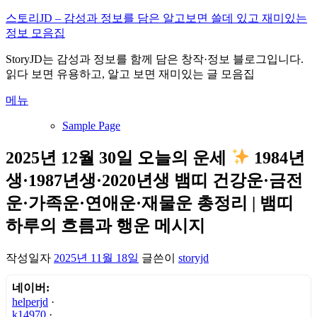
내
스토리JD – 감성과 정보를 담은 알고보면 쓸데 있고 재미있는
용
정보 모음집
으
StoryJD는 감성과 정보를 함께 담은 창작·정보 블로그입니다.
로
읽다 보면 유용하고, 알고 보면 재미있는 글 모음집
바
로
메뉴
가
기
Sample Page
2025년 12월 30일 오늘의 운세
1984년
생·1987년생·2020년생 뱀띠 건강운·금전
운·가족운·연애운·재물운 총정리 | 뱀띠
하루의 흐름과 행운 메시지
작성일자
2025년 11월 18일
글쓴이
storyjd
네이버:
helperjd
·
k14970
·