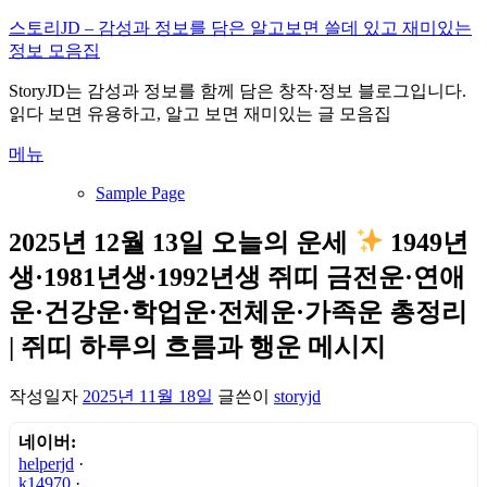
내
스토리JD – 감성과 정보를 담은 알고보면 쓸데 있고 재미있는
용
정보 모음집
으
StoryJD는 감성과 정보를 함께 담은 창작·정보 블로그입니다.
로
읽다 보면 유용하고, 알고 보면 재미있는 글 모음집
바
로
메뉴
가
기
Sample Page
2025년 12월 13일 오늘의 운세
1949년
생·1981년생·1992년생 쥐띠 금전운·연애
운·건강운·학업운·전체운·가족운 총정리
| 쥐띠 하루의 흐름과 행운 메시지
작성일자
2025년 11월 18일
글쓴이
storyjd
네이버:
helperjd
·
k14970
·