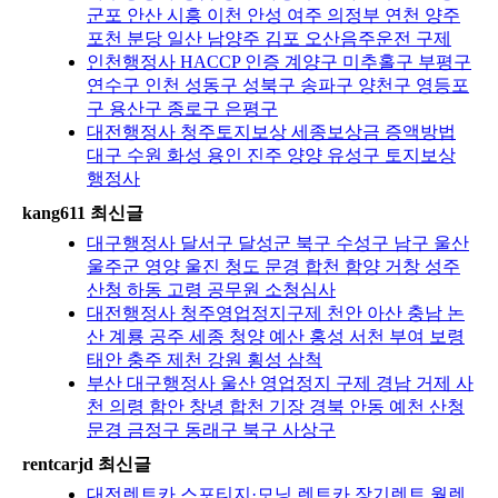
군포 안산 시흥 이천 안성 여주 의정부 연천 양주
포천 분당 일산 남양주 김포 오산음주운전 구제
인천행정사 HACCP 인증 계양구 미추홀구 부평구
연수구 인천 성동구 성북구 송파구 양천구 영등포
구 용산구 종로구 은평구
대전행정사 청주토지보상 세종보상금 증액방법
대구 수원 화성 용인 진주 양양 유성구 토지보상
행정사
kang611 최신글
대구행정사 달서구 달성군 북구 수성구 남구 울산
울주군 영양 울진 청도 문경 합천 함양 거창 성주
산청 하동 고령 공무원 소청심사
대전행정사 청주영업정지구제 천안 아산 충남 논
산 계룡 공주 세종 청양 예산 홍성 서천 부여 보령
태안 충주 제천 강원 횡성 삼척
부산 대구행정사 울산 영업정지 구제 경남 거제 사
천 의령 함안 창녕 합천 기장 경북 안동 예천 산청
문경 금정구 동래구 북구 사상구
rentcarjd 최신글
대전렌트카 스포티지·모닝 렌트카 장기렌트 월렌