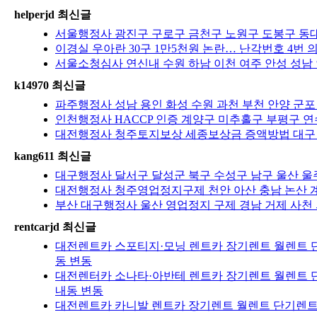
helperjd 최신글
서울행정사 광진구 구로구 금천구 노원구 도봉구 동
이경실 우아란 30구 1만5천원 논란… 난각번호 4
서울소청심사 연신내 수원 하남 이천 여주 안성 성남 
k14970 최신글
파주행정사 성남 용인 화성 수원 과천 부천 안양 군포
인천행정사 HACCP 인증 계양구 미추홀구 부평구 
대전행정사 청주토지보상 세종보상금 증액방법 대구 
kang611 최신글
대구행정사 달서구 달성군 북구 수성구 남구 울산 울주
대전행정사 청주영업정지구제 천안 아산 충남 논산 계룡
부산 대구행정사 울산 영업정지 구제 경남 거제 사천 
rentcarjd 최신글
대전렌트카 스포티지·모닝 렌트카 장기렌트 월렌트 단
동 변동
대전렌터카 소나타·아반테 렌트카 장기렌트 월렌트 단
내동 변동
대전렌트카 카니발 렌트카 장기렌트 월렌트 단기렌트 