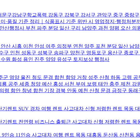
대문구강남구학교폭력 강동구 강북구 강서구 관악구 중구 중랑구
번 의미·품질 기준 정리｜식품표시 기준 위반 시 영업정지·행정처
안산행정사 부천 파주 분당 일산 구리 남양주 과천 양평 오산 의
 안산 시흥 이천 안성 여주 의정부 연천 양주 포천 분당 일산 남
연수구 인천 성동구 성북구 송파구 양천구 영등포구 용산구 종로구
수원 화성 용인 진주 양양 유성구 토지보상 행정사
군 영양 울진 청도 문경 합천 함양 거창 성주 산청 하동 고령 
 공주 세종 청양 예산 홍성 서천 부여 보령 태안 충주 제천 강
의령 함안 창녕 합천 기장 경북 안동 예천 산청 문경 금정구 동래
기렌트 SUV 경차 여행 렌트 사고대차 신형 저렴한 렌트 목동 
기렌트 전연령 비즈니스 출퇴근 사고대차 신형 저렴한 렌트 목동
9인승 11인승 사고대차 여행 렌트 목동 대흥동 둔산동 산천동 