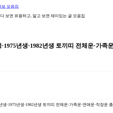
정보 모음집
 읽다 보면 유용하고, 알고 보면 재미있는 글 모음집
생·1975년생·1982년생 토끼띠 전체운·가