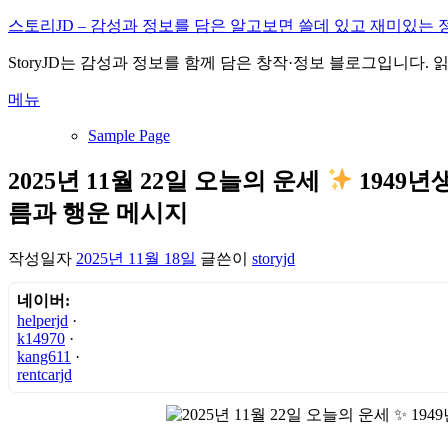
내
스토리JD – 감성과 정보를 담은 알고보면 쓸데 있고 재미있는 
용
StoryJD는 감성과 정보를 함께 담은 창작·정보 블로그입니다.
으
로
메뉴
바
로
Sample Page
가
기
2025년 11월 22일 오늘의 운세
1949년
름과 행운 메시지
작성일자
2025년 11월 18일
글쓴이
storyjd
네이버:
helperjd
·
k14970
·
kang611
·
rentcarjd