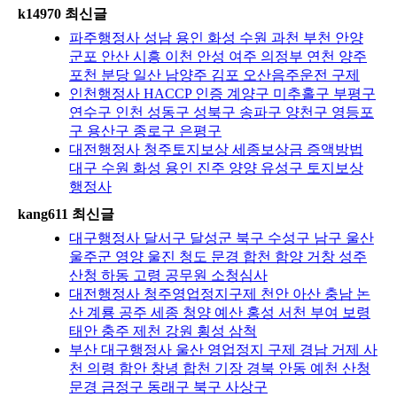
k14970 최신글
파주행정사 성남 용인 화성 수원 과천 부천 안양
군포 안산 시흥 이천 안성 여주 의정부 연천 양주
포천 분당 일산 남양주 김포 오산음주운전 구제
인천행정사 HACCP 인증 계양구 미추홀구 부평구
연수구 인천 성동구 성북구 송파구 양천구 영등포
구 용산구 종로구 은평구
대전행정사 청주토지보상 세종보상금 증액방법
대구 수원 화성 용인 진주 양양 유성구 토지보상
행정사
kang611 최신글
대구행정사 달서구 달성군 북구 수성구 남구 울산
울주군 영양 울진 청도 문경 합천 함양 거창 성주
산청 하동 고령 공무원 소청심사
대전행정사 청주영업정지구제 천안 아산 충남 논
산 계룡 공주 세종 청양 예산 홍성 서천 부여 보령
태안 충주 제천 강원 횡성 삼척
부산 대구행정사 울산 영업정지 구제 경남 거제 사
천 의령 함안 창녕 합천 기장 경북 안동 예천 산청
문경 금정구 동래구 북구 사상구