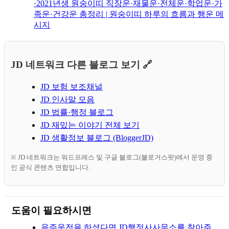
·2021년생 원숭이띠 직장운·재물운·전체운·학업운·가
족운·건강운 총정리 | 원숭이띠 하루의 흐름과 행운 메
시지
JD 네트워크 다른 블로그 보기 🔗
JD 보험 보조채널
JD 인사말 모음
JD 법률·행정 블로그
JD 재밌는 이야기 전체 보기
JD 생활정보 블로그 (BloggerJD)
※ JD 네트워크는 워드프레스 및 구글 블로그(블로거스팟)에서 운영 중
인 공식 콘텐츠 연합입니다.
도움이 필요하시면
음주운전을 하셨다면 JD행정사사무소를 찾아주