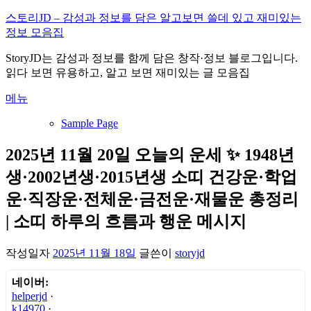
내
스토리JD – 감성과 정보를 담은 알고보면 쓸데 있고 재미있는
용
정보 모음집
으
StoryJD는 감성과 정보를 함께 담은 창작·정보 블로그입니다.
로
읽다 보면 유용하고, 알고 보면 재미있는 글 모음집
바
로
메뉴
가
기
Sample Page
2025년 11월 20일 오늘의 운세 ✨ 1948년
생·2002년생·2015년생 소띠 건강운·학업
운·직장운·전체운·금전운·재물운 총정리
| 소띠 하루의 흐름과 행운 메시지
작성일자
2025년 11월 18일
글쓴이
storyjd
네이버:
helperjd
·
k14970
·