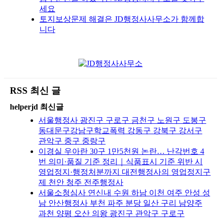
세요
토지보상문제 해결은 JD행정사사무소가 함께합
니다
RSS 최신 글
helperjd 최신글
서울행정사 광진구 구로구 금천구 노원구 도봉구
동대문구강남구학교폭력 강동구 강북구 강서구
관악구 중구 중랑구
이경실 우아란 30구 1만5천원 논란… 난각번호 4
번 의미·품질 기준 정리｜식품표시 기준 위반 시
영업정지·행정처분까지 대전행정사의 영업정지구
제 천안 청주 전주행정사
서울소청심사 연신내 수원 하남 이천 여주 안성 성
남 안산행정사 부천 파주 분당 일산 구리 남양주
과천 양평 오산 의왕 광진구 관악구 구로구