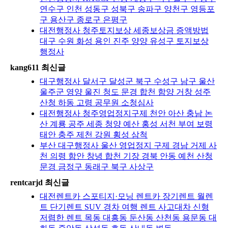
연수구 인천 성동구 성북구 송파구 양천구 영등포
구 용산구 종로구 은평구
대전행정사 청주토지보상 세종보상금 증액방법
대구 수원 화성 용인 진주 양양 유성구 토지보상
행정사
kang611 최신글
대구행정사 달서구 달성군 북구 수성구 남구 울산
울주군 영양 울진 청도 문경 합천 함양 거창 성주
산청 하동 고령 공무원 소청심사
대전행정사 청주영업정지구제 천안 아산 충남 논
산 계룡 공주 세종 청양 예산 홍성 서천 부여 보령
태안 충주 제천 강원 횡성 삼척
부산 대구행정사 울산 영업정지 구제 경남 거제 사
천 의령 함안 창녕 합천 기장 경북 안동 예천 산청
문경 금정구 동래구 북구 사상구
rentcarjd 최신글
대전렌트카 스포티지·모닝 렌트카 장기렌트 월렌
트 단기렌트 SUV 경차 여행 렌트 사고대차 신형
저렴한 렌트 목동 대흥동 둔산동 산천동 용문동 대