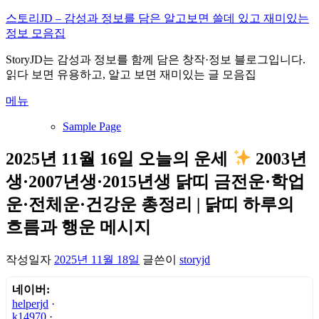
내
스토리JD – 감성과 정보를 담은 알고보면 쓸데 있고 재미있는
용
정보 모음집
으
StoryJD는 감성과 정보를 함께 담은 창작·정보 블로그입니다.
로
읽다 보면 유용하고, 알고 보면 재미있는 글 모음집
바
로
메뉴
가
기
Sample Page
2025년 11월 16일 오늘의 운세
2003년
생·2007년생·2015년생 닭띠 금전운·학업
운·전체운·건강운 총정리 | 닭띠 하루의
흐름과 행운 메시지
작성일자
2025년 11월 18일
글쓴이
storyjd
네이버:
helperjd
·
k14970
·