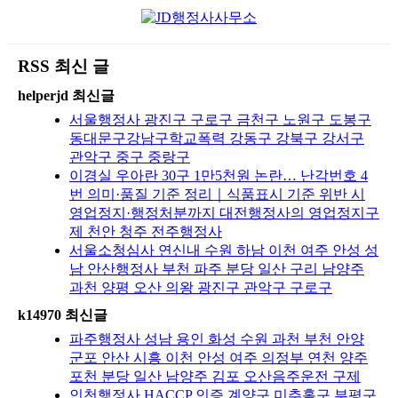
RSS 최신 글
helperjd 최신글
서울행정사 광진구 구로구 금천구 노원구 도봉구
동대문구강남구학교폭력 강동구 강북구 강서구
관악구 중구 중랑구
이경실 우아란 30구 1만5천원 논란… 난각번호 4
번 의미·품질 기준 정리｜식품표시 기준 위반 시
영업정지·행정처분까지 대전행정사의 영업정지구
제 천안 청주 전주행정사
서울소청심사 연신내 수원 하남 이천 여주 안성 성
남 안산행정사 부천 파주 분당 일산 구리 남양주
과천 양평 오산 의왕 광진구 관악구 구로구
k14970 최신글
파주행정사 성남 용인 화성 수원 과천 부천 안양
군포 안산 시흥 이천 안성 여주 의정부 연천 양주
포천 분당 일산 남양주 김포 오산음주운전 구제
인천행정사 HACCP 인증 계양구 미추홀구 부평구