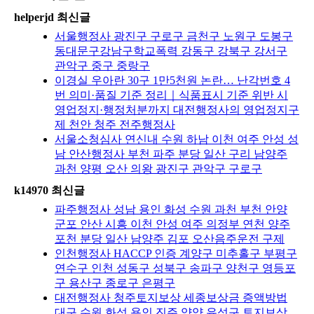
helperjd 최신글
서울행정사 광진구 구로구 금천구 노원구 도봉구
동대문구강남구학교폭력 강동구 강북구 강서구
관악구 중구 중랑구
이경실 우아란 30구 1만5천원 논란… 난각번호 4
번 의미·품질 기준 정리｜식품표시 기준 위반 시
영업정지·행정처분까지 대전행정사의 영업정지구
제 천안 청주 전주행정사
서울소청심사 연신내 수원 하남 이천 여주 안성 성
남 안산행정사 부천 파주 분당 일산 구리 남양주
과천 양평 오산 의왕 광진구 관악구 구로구
k14970 최신글
파주행정사 성남 용인 화성 수원 과천 부천 안양
군포 안산 시흥 이천 안성 여주 의정부 연천 양주
포천 분당 일산 남양주 김포 오산음주운전 구제
인천행정사 HACCP 인증 계양구 미추홀구 부평구
연수구 인천 성동구 성북구 송파구 양천구 영등포
구 용산구 종로구 은평구
대전행정사 청주토지보상 세종보상금 증액방법
대구 수원 화성 용인 진주 양양 유성구 토지보상