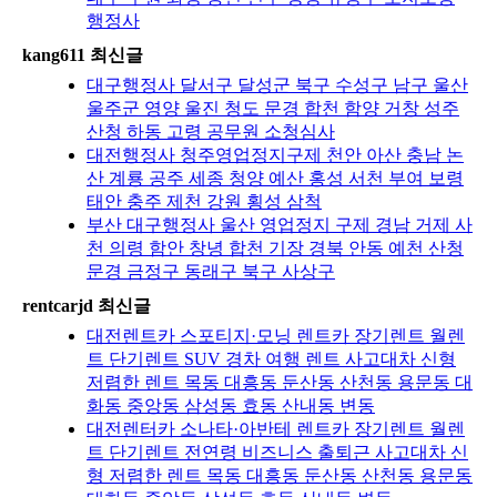
행정사
kang611 최신글
대구행정사 달서구 달성군 북구 수성구 남구 울산
울주군 영양 울진 청도 문경 합천 함양 거창 성주
산청 하동 고령 공무원 소청심사
대전행정사 청주영업정지구제 천안 아산 충남 논
산 계룡 공주 세종 청양 예산 홍성 서천 부여 보령
태안 충주 제천 강원 횡성 삼척
부산 대구행정사 울산 영업정지 구제 경남 거제 사
천 의령 함안 창녕 합천 기장 경북 안동 예천 산청
문경 금정구 동래구 북구 사상구
rentcarjd 최신글
대전렌트카 스포티지·모닝 렌트카 장기렌트 월렌
트 단기렌트 SUV 경차 여행 렌트 사고대차 신형
저렴한 렌트 목동 대흥동 둔산동 산천동 용문동 대
화동 중앙동 삼성동 효동 산내동 변동
대전렌터카 소나타·아반테 렌트카 장기렌트 월렌
트 단기렌트 전연령 비즈니스 출퇴근 사고대차 신
형 저렴한 렌트 목동 대흥동 둔산동 산천동 용문동