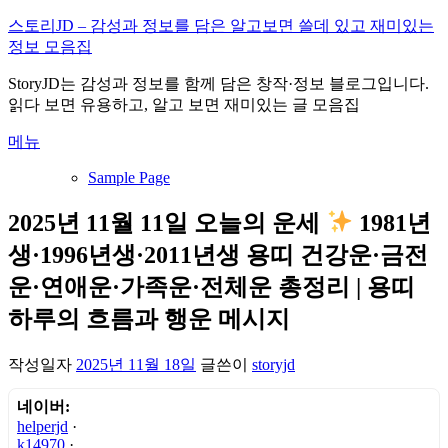
내
스토리JD – 감성과 정보를 담은 알고보면 쓸데 있고 재미있는
용
정보 모음집
으
StoryJD는 감성과 정보를 함께 담은 창작·정보 블로그입니다.
로
읽다 보면 유용하고, 알고 보면 재미있는 글 모음집
바
로
메뉴
가
기
Sample Page
2025년 11월 11일 오늘의 운세
1981년
생·1996년생·2011년생 용띠 건강운·금전
운·연애운·가족운·전체운 총정리 | 용띠
하루의 흐름과 행운 메시지
작성일자
2025년 11월 18일
글쓴이
storyjd
네이버:
helperjd
·
k14970
·