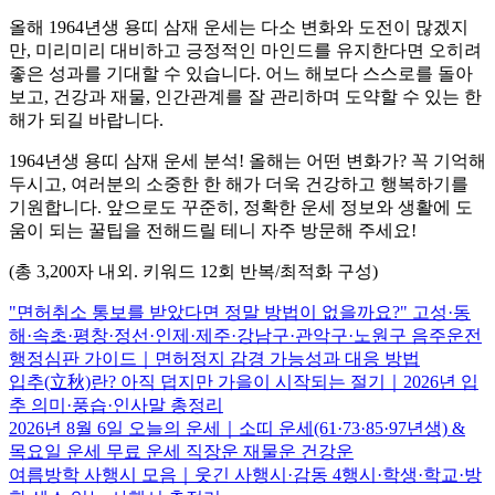
올해 1964년생 용띠 삼재 운세는 다소 변화와 도전이 많겠지
만, 미리미리 대비하고 긍정적인 마인드를 유지한다면 오히려
좋은 성과를 기대할 수 있습니다. 어느 해보다 스스로를 돌아
보고, 건강과 재물, 인간관계를 잘 관리하며 도약할 수 있는 한
해가 되길 바랍니다.
1964년생 용띠 삼재 운세 분석! 올해는 어떤 변화가? 꼭 기억해
두시고, 여러분의 소중한 한 해가 더욱 건강하고 행복하기를
기원합니다. 앞으로도 꾸준히, 정확한 운세 정보와 생활에 도
움이 되는 꿀팁을 전해드릴 테니 자주 방문해 주세요!
(총 3,200자 내외. 키워드 12회 반복/최적화 구성)
"면허취소 통보를 받았다면 정말 방법이 없을까요?" 고성·동
해·속초·평창·정선·인제·제주·강남구·관악구·노원구 음주운전
행정심판 가이드｜면허정지 감경 가능성과 대응 방법
입추(立秋)란? 아직 덥지만 가을이 시작되는 절기｜2026년 입
추 의미·풍습·인사말 총정리
2026년 8월 6일 오늘의 운세｜소띠 운세(61·73·85·97년생) &
목요일 운세 무료 운세 직장운 재물운 건강운
여름방학 사행시 모음｜웃긴 사행시·감동 4행시·학생·학교·방