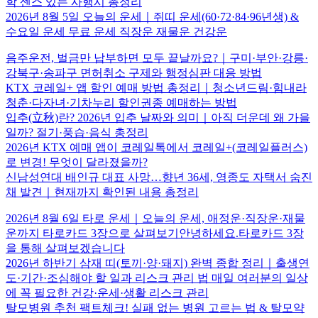
학 센스 있는 사행시 총정리
2026년 8월 5일 오늘의 운세｜쥐띠 운세(60·72·84·96년생) &
수요일 운세 무료 운세 직장운 재물운 건강운
음주운전, 벌금만 납부하면 모두 끝날까요?｜구미·부안·강릉·
강북구·송파구 면허취소 구제와 행정심판 대응 방법
KTX 코레일+ 앱 할인 예매 방법 총정리｜청소년드림·힘내라
청춘·다자녀·기차누리 할인권종 예매하는 방법
입추(立秋)란? 2026년 입추 날짜와 의미｜아직 더운데 왜 가을
일까? 절기·풍습·음식 총정리
2026년 KTX 예매 앱이 코레일톡에서 코레일+(코레일플러스)
로 변경! 무엇이 달라졌을까?
신남성연대 배인규 대표 사망…향년 36세, 영종도 자택서 숨진
채 발견｜현재까지 확인된 내용 총정리
2026년 8월 6일 타로 운세｜오늘의 운세, 애정운·직장운·재물
운까지 타로카드 3장으로 살펴보기안녕하세요.타로카드 3장
을 통해 살펴보겠습니다
2026년 하반기 삼재 띠(토끼·양·돼지) 완벽 종합 정리｜출생연
도·기간·조심해야 할 일과 리스크 관리 법 매일 여러분의 일상
에 꼭 필요한 건강·운세·생활 리스크 관리
탈모병원 추천 팩트체크! 실패 없는 병원 고르는 법 & 탈모약