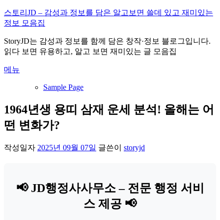
내
스토리JD – 감성과 정보를 담은 알고보면 쓸데 있고 재미있는
용
정보 모음집
으
StoryJD는 감성과 정보를 함께 담은 창작·정보 블로그입니다.
로
읽다 보면 유용하고, 알고 보면 재미있는 글 모음집
바
로
메뉴
가
기
Sample Page
1964년생 용띠 삼재 운세 분석! 올해는 어
떤 변화가?
작성일자
2025년 09월 07일
글쓴이
storyjd
📢 JD행정사사무소 – 전문 행정 서비
스 제공 📢