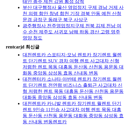
태안 충주 제천 강원 횡성 삼척
부산 대구행정사 울산 영업정지 구제 경남 거제 사
천 의령 함안 창녕 합천 기장 경북 안동 예천 산청
문경 금정구 동래구 북구 사상구
광주행정사 전주영업정지구제 전북 김제 전남 여
수 순천 제주도 서귀포 남해 하동 경산 고령 영주
영양 청도
rentcarjd 최신글
대전렌트카 스포티지·모닝 렌트카 장기렌트 월렌
트 단기렌트 SUV 경차 여행 렌트 사고대차 신형
저렴한 렌트 목동 대흥동 둔산동 산천동 용문동 대
화동 중앙동 삼성동 효동 산내동 변동
대전렌터카 소나타·아반테 렌트카 장기렌트 월렌
트 단기렌트 전연령 비즈니스 출퇴근 사고대차 신
형 저렴한 렌트 목동 대흥동 둔산동 산천동 용문동
대화동 중앙동 삼성동 효동 산내동 변동
대전렌트카 카니발 렌트카 장기렌트 월렌트 단기
렌트 9인승 11인승 사고대차 여행 렌트 목동 대흥
동 둔산동 산천동 용문동 대화동 중앙동 삼성동 효
동 산내동 변동렌트카