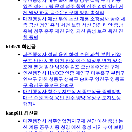
부산행정사 대구 울산 포항 경주 칠곡 구미 안동
영주 경산 고령 문경 성주 창원 진주 김해 양산 거
제 밀양 하동 음주운전구제 방법 총정리
대전행정사 예산 부여 논산 계룡 소청심사 공주 세
종 금산 청양 홍성 서천 보령 서산 당진 태안 충남
충북 청주 충주 제천 단양 괴산 음성 보은 옥천 진
천 증평
k14970 최신글
파주행정사 성남 용인 화성 수원 과천 부천 안양
군포 안산 시흥 이천 안성 여주 의정부 연천 양주
포천 분당 일산 남양주 김포 오산음주운전 구제
인천행정사 HACCP 인증 계양구 미추홀구 부평구
연수구 인천 성동구 성북구 송파구 양천구 영등포
구 용산구 종로구 은평구
대전행정사 청주토지보상 세종보상금 증액방법
대구 수원 화성 용인 진주 양양 유성구 토지보상
행정사
kang611 최신글
대전행정사 청주영업정지구제 천안 아산 충남 논
산 계룡 공주 세종 청양 예산 홍성 서천 부여 보령