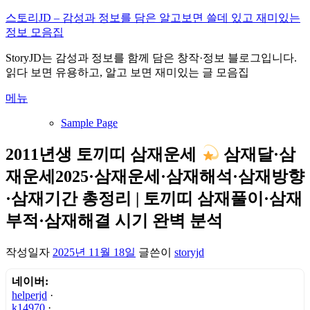
내
스토리JD – 감성과 정보를 담은 알고보면 쓸데 있고 재미있는
용
정보 모음집
으
StoryJD는 감성과 정보를 함께 담은 창작·정보 블로그입니다.
로
읽다 보면 유용하고, 알고 보면 재미있는 글 모음집
바
로
메뉴
가
기
Sample Page
2011년생 토끼띠 삼재운세
삼재달·삼
재운세2025·삼재운세·삼재해석·삼재방향
·삼재기간 총정리 | 토끼띠 삼재풀이·삼재
부적·삼재해결 시기 완벽 분석
작성일자
2025년 11월 18일
글쓴이
storyjd
네이버:
helperjd
·
k14970
·