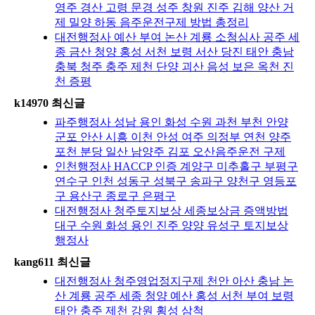
영주 경산 고령 문경 성주 창원 진주 김해 양산 거
제 밀양 하동 음주운전구제 방법 총정리
대전행정사 예산 부여 논산 계룡 소청심사 공주 세
종 금산 청양 홍성 서천 보령 서산 당진 태안 충남
충북 청주 충주 제천 단양 괴산 음성 보은 옥천 진
천 증평
k14970 최신글
파주행정사 성남 용인 화성 수원 과천 부천 안양
군포 안산 시흥 이천 안성 여주 의정부 연천 양주
포천 분당 일산 남양주 김포 오산음주운전 구제
인천행정사 HACCP 인증 계양구 미추홀구 부평구
연수구 인천 성동구 성북구 송파구 양천구 영등포
구 용산구 종로구 은평구
대전행정사 청주토지보상 세종보상금 증액방법
대구 수원 화성 용인 진주 양양 유성구 토지보상
행정사
kang611 최신글
대전행정사 청주영업정지구제 천안 아산 충남 논
산 계룡 공주 세종 청양 예산 홍성 서천 부여 보령
태안 충주 제천 강원 횡성 삼척