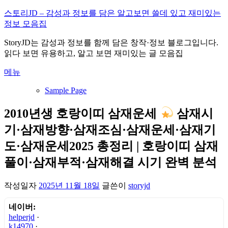
내
스토리JD – 감성과 정보를 담은 알고보면 쓸데 있고 재미있는
용
정보 모음집
으
StoryJD는 감성과 정보를 함께 담은 창작·정보 블로그입니다.
로
읽다 보면 유용하고, 알고 보면 재미있는 글 모음집
바
로
메뉴
가
기
Sample Page
2010년생 호랑이띠 삼재운세
삼재시
기·삼재방향·삼재조심·삼재운세·삼재기
도·삼재운세2025 총정리 | 호랑이띠 삼재
풀이·삼재부적·삼재해결 시기 완벽 분석
작성일자
2025년 11월 18일
글쓴이
storyjd
네이버:
helperjd
·
k14970
·