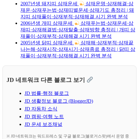
2007년생 돼지띠 삼재운세
삼재운명·삼재해결·삼
재운·삼재푸는법·삼재띠별운세·삼재기도 총정리 | 돼
지띠 삼재풀이·삼재부적·삼재해결 시기 완벽 분석
2006년생 개띠 삼재운세
삼재푸는법·삼재운세·삼
재띠·삼재해결법·삼재탈출·삼재방향 총정리 | 개띠 삼
재풀이·삼재부적·삼재해결 시기 완벽 분석
2005년생 닭띠 삼재운세
삼재해·삼재부적·삼재끝
나는해·삼재시작·삼재시기·삼재종료 총정리 | 닭띠 삼
재풀이·삼재부적·삼재해결 시기 완벽 분석
JD 네트워크 다른 블로그 보기
JD 법률·행정 블로그
JD 생활정보 블로그 (BloggerJD)
JD 자동차 소식
JD 캠핑·여행 노트
JD 운세 보조채널
※ JD 네트워크는 워드프레스 및 구글 블로그(블로거스팟)에서 운영 중