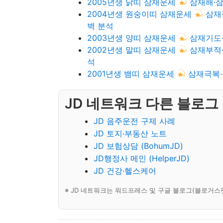
2005년생 닭띠 삼재운세
삼재해·삼
2004년생 원숭이띠 삼재운세
삼재
벽 분석
2003년생 양띠 삼재운세
삼재기도·
2002년생 말띠 삼재운세
삼재부적·
석
2001년생 뱀띠 삼재운세
삼재극복·
JD 네트워크 다른 블로그
JD 음주운전 구제 사례
JD 토지·부동산 노트
JD 보험상담 (BohumJD)
JD행정사 메인 (HelperJD)
JD 건강·헬스케어
※ JD 네트워크는 워드프레스 및 구글 블로그(블로거스