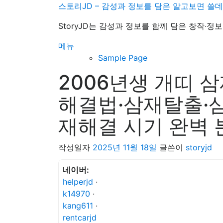
내
스토리JD – 감성과 정보를 담은 알고보면 쓸
용
StoryJD는 감성과 정보를 함께 담은 창작·
으
로
메뉴
바
Sample Page
로
2006년생 개띠 
가
기
해결법·삼재탈출·삼
재해결 시기 완벽 
작성일자
2025년 11월 18일
글쓴이
storyjd
네이버:
helperjd
·
k14970
·
kang611
·
rentcarjd