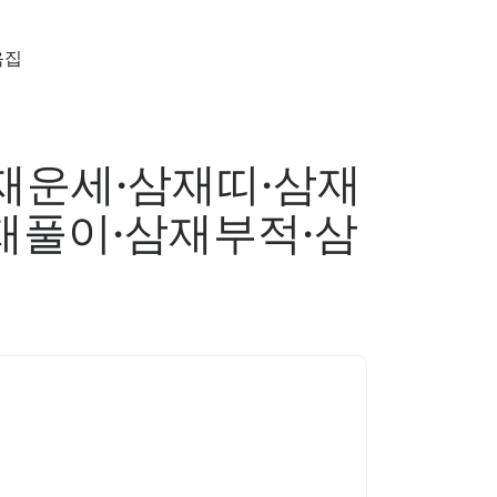
음집
재운세·삼재띠·삼재
재풀이·삼재부적·삼