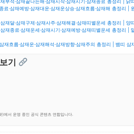
재부적·삼재끝나는해·삼재시작·삼재시기·삼재종료 총정리 | 닭
종료·삼재예방·삼재대운·삼재운상승·삼재흐름·삼재해 총정리 | 
삼재달·삼재구제·삼재사주·삼재해결·삼재띠별운세 총정리 | 양
삼재종료·삼재운세·삼재시기·삼재예방·삼재띠별운세 총정리 | 
삼재흐름·삼재운·삼재해석·삼재방향·삼재주의 총정리 | 뱀띠 삼
 보기
팟)에서 운영 중인 공식 콘텐츠 연합입니다.