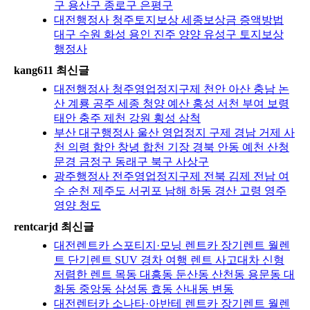
구 용산구 종로구 은평구
대전행정사 청주토지보상 세종보상금 증액방법
대구 수원 화성 용인 진주 양양 유성구 토지보상
행정사
kang611 최신글
대전행정사 청주영업정지구제 천안 아산 충남 논
산 계룡 공주 세종 청양 예산 홍성 서천 부여 보령
태안 충주 제천 강원 횡성 삼척
부산 대구행정사 울산 영업정지 구제 경남 거제 사
천 의령 함안 창녕 합천 기장 경북 안동 예천 산청
문경 금정구 동래구 북구 사상구
광주행정사 전주영업정지구제 전북 김제 전남 여
수 순천 제주도 서귀포 남해 하동 경산 고령 영주
영양 청도
rentcarjd 최신글
대전렌트카 스포티지·모닝 렌트카 장기렌트 월렌
트 단기렌트 SUV 경차 여행 렌트 사고대차 신형
저렴한 렌트 목동 대흥동 둔산동 산천동 용문동 대
화동 중앙동 삼성동 효동 산내동 변동
대전렌터카 소나타·아반테 렌트카 장기렌트 월렌