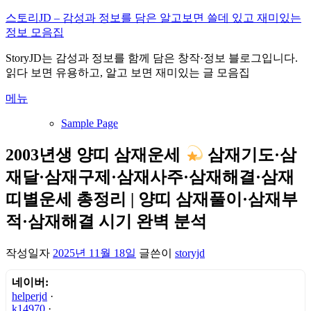
내
스토리JD – 감성과 정보를 담은 알고보면 쓸데 있고 재미있는
용
정보 모음집
으
StoryJD는 감성과 정보를 함께 담은 창작·정보 블로그입니다.
로
읽다 보면 유용하고, 알고 보면 재미있는 글 모음집
바
로
메뉴
가
기
Sample Page
2003년생 양띠 삼재운세
삼재기도·삼
재달·삼재구제·삼재사주·삼재해결·삼재
띠별운세 총정리 | 양띠 삼재풀이·삼재부
적·삼재해결 시기 완벽 분석
작성일자
2025년 11월 18일
글쓴이
storyjd
네이버:
helperjd
·
k14970
·