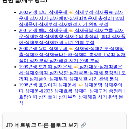
관련 글(내부 링크)
2002년생 말띠 삼재운세
삼재부적·삼재종료·삼재
운세·삼재시기·삼재예방·삼재띠별운세 총정리 | 말띠
삼재풀이·삼재부적·삼재해결 시기 완벽 분석
2001년생 뱀띠 삼재운세
삼재극복·삼재흐름·삼재
운·삼재해석·삼재방향·삼재주의 총정리 | 뱀띠 삼재풀
이·삼재부적·삼재해결 시기 완벽 분석
2000년생 용띠 삼재운세
삼재달·삼재기도·삼재탈
출·삼재해석·삼재끝나는해·삼재띠 총정리 | 용띠 삼재
풀이·삼재부적·삼재해결 시기 완벽 분석
1999년생 토끼띠 삼재운세
삼재대운·삼재띠별운
세·삼재주의띠·삼재방향·삼재극복·삼재해 총정리 | 토
끼띠 삼재풀이·삼재부적·삼재해결 시기 완벽 분석
1998년생 호랑이띠 삼재운세
삼재운명·삼재주의
띠·삼재운세2025·삼재흐름·삼재띠·삼재구제 총정리 |
호랑이띠 삼재풀이·삼재부적·삼재해결 시기 완벽 분
석
JD 네트워크 다른 블로그 보기