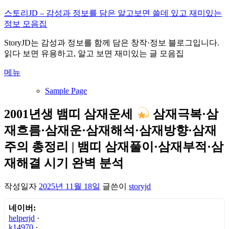
내
스토리JD – 감성과 정보를 담은 알고보면 쓸데 있고 재미있는
용
정보 모음집
으
StoryJD는 감성과 정보를 함께 담은 창작·정보 블로그입니다.
로
읽다 보면 유용하고, 알고 보면 재미있는 글 모음집
바
로
메뉴
가
기
Sample Page
2001년생 뱀띠 삼재운세
삼재극복·삼
재흐름·삼재운·삼재해석·삼재방향·삼재
주의 총정리 | 뱀띠 삼재풀이·삼재부적·삼
재해결 시기 완벽 분석
작성일자
2025년 11월 18일
글쓴이
storyjd
네이버:
helperjd
·
k14970
·