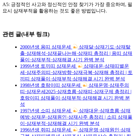
A5: 긍정적인 사고와 정신적인 안정 찾기가 가장 중요하며, 필
요시 삼재부적을 활용하는 것도 좋은 방법입니다.
관련 글(내부 링크)
2000년생 용띠 삼재운세
삼재달·삼재기도·삼재탈
출·삼재해석·삼재끝나는해·삼재띠 총정리 | 용띠 삼재
풀이·삼재부적·삼재해결 시기 완벽 분석
1999년생 토끼띠 삼재운세
삼재대운·삼재띠별운
세·삼재주의띠·삼재방향·삼재극복·삼재해 총정리 | 토
끼띠 삼재풀이·삼재부적·삼재해결 시기 완벽 분석
1998년생 호랑이띠 삼재운세
삼재운명·삼재주의
띠·삼재운세2025·삼재흐름·삼재띠·삼재구제 총정리 |
호랑이띠 삼재풀이·삼재부적·삼재해결 시기 완벽 분
석
1997년생 소띠 삼재운세
삼재대운·삼재흐름·삼재
예방·삼재운·삼재원인·삼재사주 총정리 | 소띠 삼재풀
이·삼재부적·삼재해결 시기 완벽 분석
1996년생 쥐띠 삼재운세
삼재운명·삼재원인·삼재