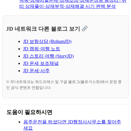
극복·삼재띠별운세·삼재조심·삼재운상승 총정리 | 쥐
띠 삼재풀이·삼재부적·삼재해결 시기 완벽 분석
JD 네트워크 다른 블로그 보기
JD 보험상담 (BohumJD)
JD 캠핑·여행 노트
JD 스토리·여행 (StoryJD)
JD 운세 보조채널
JD 운세·사주
※ JD 네트워크는 워드프레스 및 구글 블로그(블로거스팟)에서 운영 중
인 공식 콘텐츠 연합입니다.
도움이 필요하시면
음주운전을 하셨다면 JD행정사사무소를 찾아주
세요