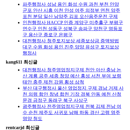
파주행정사 성남 용인 화성 수원 과천 부천 안양
군포 안산 시흥 이천 안성 여주 의정부 연천 양주
포천 분당 일산 남양주 김포 오산음주운전 구제
인천행정사 HACCP 인증 계양구 미추홀구 부평구
연수구 인천 성동구 성북구 송파구 양천구 영등포
구 용산구 종로구 은평구
대전행정사 청주토지보상 세종보상금 증액방법
대구 수원 화성 용인 진주 양양 유성구 토지보상
행정사
kang611 최신글
대전행정사 청주영업정지구제 천안 아산 충남 논
산 계룡 공주 세종 청양 예산 홍성 서천 부여 보령
태안 충주 제천 강원 횡성 삼척
부산 대구행정사 울산 영업정지 구제 경남 거제 사
천 의령 함안 창녕 합천 기장 경북 안동 예천 산청
문경 금정구 동래구 북구 사상구
광주행정사 전주영업정지구제 전북 김제 전남 여
수 순천 제주도 서귀포 남해 하동 경산 고령 영주
영양 청도
rentcarjd 최신글