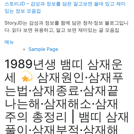
내
스토리JD – 감성과 정보를 담은 알고보면 쓸데 있고 재미
용
있는 정보 모음집
으
StoryJD는 감성과 정보를 함께 담은 창작·정보 블로그입니
로
다. 읽다 보면 유용하고, 알고 보면 재미있는 글 모음집
바
로
메뉴
가
Sample Page
기
1989년생 뱀띠 삼재운
세
삼재원인·삼재푸
는법·삼재종료·삼재끝
나는해·삼재해소·삼재
주의 총정리 | 뱀띠 삼재
풀이·삼재부적·삼재해