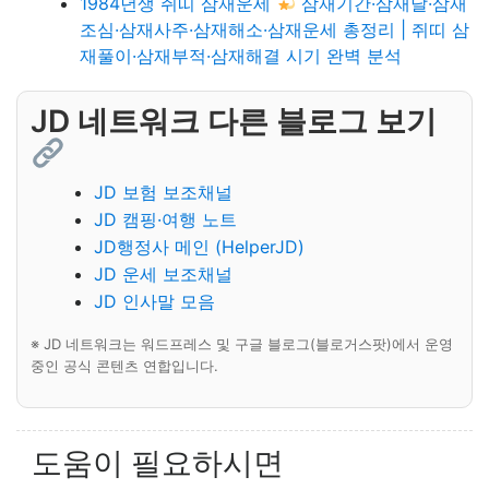
1984년생 쥐띠 삼재운세
삼재기간·삼재달·삼재
조심·삼재사주·삼재해소·삼재운세 총정리 | 쥐띠 삼
재풀이·삼재부적·삼재해결 시기 완벽 분석
JD 네트워크 다른 블로그 보기
JD 보험 보조채널
JD 캠핑·여행 노트
JD행정사 메인 (HelperJD)
JD 운세 보조채널
JD 인사말 모음
※ JD 네트워크는 워드프레스 및 구글 블로그(블로거스팟)에서 운영
중인 공식 콘텐츠 연합입니다.
도움이 필요하시면