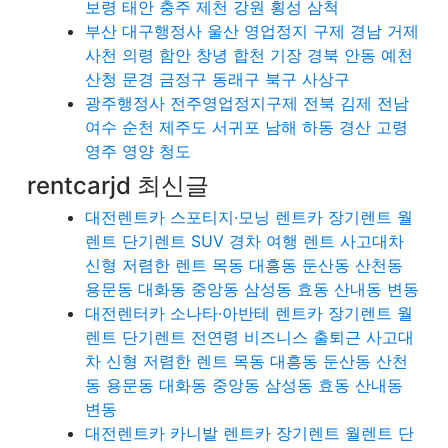
보령 태안 충주 제천 강원 횡성 삼척
부산 대구행정사 울산 영업정지 구제 경남 거제
사천 의령 함안 창녕 합천 기장 경북 안동 예천
산청 문경 금정구 동래구 북구 사상구
광주행정사 전주영업정지구제 전북 김제 전남
여수 순천 제주도 서귀포 남해 하동 경산 고령
영주 영양 청도
rentcarjd 최신글
대전렌트카 스포티지·모닝 렌트카 장기렌트 월
렌트 단기렌트 SUV 경차 여행 렌트 사고대차
신형 저렴한 렌트 목동 대흥동 둔산동 산천동
용문동 대화동 중앙동 삼성동 효동 산내동 변동
대전렌터카 소나타·아반테 렌트카 장기렌트 월
렌트 단기렌트 전연령 비즈니스 출퇴근 사고대
차 신형 저렴한 렌트 목동 대흥동 둔산동 산천
동 용문동 대화동 중앙동 삼성동 효동 산내동
변동
대전렌트카 카니발 렌트카 장기렌트 월렌트 단