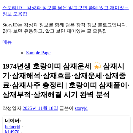
내
스토리JD – 감성과 정보를 담은 알고보면 쓸데 있고 재미있는
용
정보 모음집
으
StoryJD는 감성과 정보를 함께 담은 창작·정보 블로그입니다.
로
읽다 보면 유용하고, 알고 보면 재미있는 글 모음집
바
로
메뉴
가
기
Sample Page
1974년생 호랑이띠 삼재운세
삼재시
기·삼재해석·삼재흐름·삼재운세·삼재종
료·삼재사주 총정리 | 호랑이띠 삼재풀이·
삼재부적·삼재해결 시기 완벽 분석
작성일자
2025년 11월 18일
글쓴이
storyjd
네이버:
helperjd
·
k14970
·