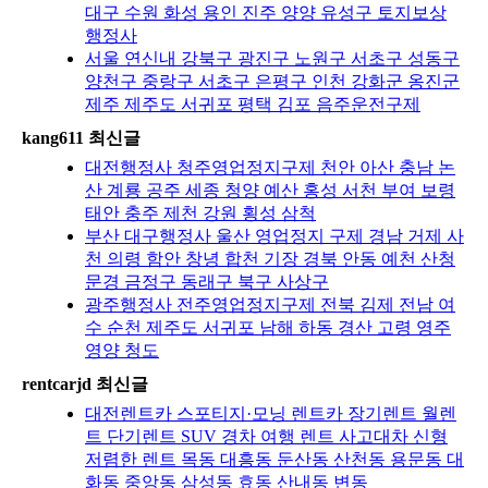
대구 수원 화성 용인 진주 양양 유성구 토지보상
행정사
서울 연신내 강북구 광진구 노원구 서초구 성동구
양천구 중랑구 서초구 은평구 인천 강화군 옹진군
제주 제주도 서귀포 평택 김포 음주운전구제
kang611 최신글
대전행정사 청주영업정지구제 천안 아산 충남 논
산 계룡 공주 세종 청양 예산 홍성 서천 부여 보령
태안 충주 제천 강원 횡성 삼척
부산 대구행정사 울산 영업정지 구제 경남 거제 사
천 의령 함안 창녕 합천 기장 경북 안동 예천 산청
문경 금정구 동래구 북구 사상구
광주행정사 전주영업정지구제 전북 김제 전남 여
수 순천 제주도 서귀포 남해 하동 경산 고령 영주
영양 청도
rentcarjd 최신글
대전렌트카 스포티지·모닝 렌트카 장기렌트 월렌
트 단기렌트 SUV 경차 여행 렌트 사고대차 신형
저렴한 렌트 목동 대흥동 둔산동 산천동 용문동 대
화동 중앙동 삼성동 효동 산내동 변동