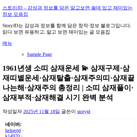
내
스토리JD – 감성과 정보를 담은 알고보면 쓸데 있고 재미있는
용
정보 모음집
으
StoryJD는 감성과 정보를 함께 담은 창작·정보 블로그입니다.
로
읽다 보면 유용하고, 알고 보면 재미있는 글 모음집
바
로
메뉴
가
기
Sample Page
1961년생 소띠 삼재운세 💫 삼재구제·삼
재띠별운세·삼재탈출·삼재주의띠·삼재끝
나는해·삼재주의 총정리 | 소띠 삼재풀이·
삼재부적·삼재해결 시기 완벽 분석
작성일자
2025년 11월 18일
글쓴이
storyjd
네이버:
helperjd
·
k14970
·