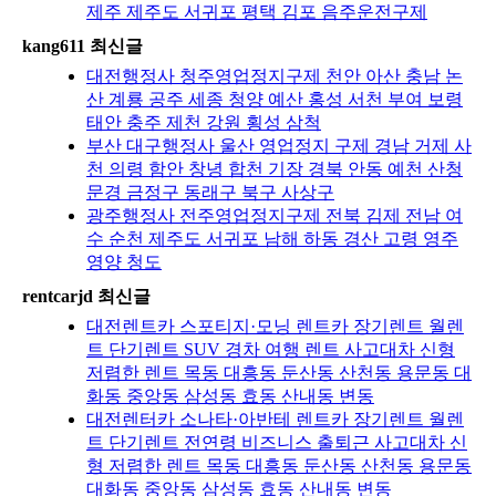
제주 제주도 서귀포 평택 김포 음주운전구제
kang611 최신글
대전행정사 청주영업정지구제 천안 아산 충남 논
산 계룡 공주 세종 청양 예산 홍성 서천 부여 보령
태안 충주 제천 강원 횡성 삼척
부산 대구행정사 울산 영업정지 구제 경남 거제 사
천 의령 함안 창녕 합천 기장 경북 안동 예천 산청
문경 금정구 동래구 북구 사상구
광주행정사 전주영업정지구제 전북 김제 전남 여
수 순천 제주도 서귀포 남해 하동 경산 고령 영주
영양 청도
rentcarjd 최신글
대전렌트카 스포티지·모닝 렌트카 장기렌트 월렌
트 단기렌트 SUV 경차 여행 렌트 사고대차 신형
저렴한 렌트 목동 대흥동 둔산동 산천동 용문동 대
화동 중앙동 삼성동 효동 산내동 변동
대전렌터카 소나타·아반테 렌트카 장기렌트 월렌
트 단기렌트 전연령 비즈니스 출퇴근 사고대차 신
형 저렴한 렌트 목동 대흥동 둔산동 산천동 용문동
대화동 중앙동 삼성동 효동 산내동 변동