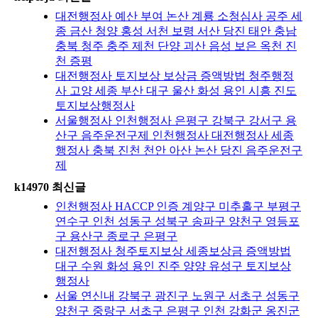
대전행정사 예산 부여 논산 계룡 소청심사 공주 세
종 금산 청양 홍성 서천 보령 서산 당진 태안 충남
충북 청주 충주 제천 단양 괴산 음성 보은 옥천 진
천 증평
대전행정사 토지보상 보상금 증액방법 청주행정
사 고양 세종 부산 대구 울산 화성 용인 시흥 진도
토지보상행정사
서울행정사 인천행정사 은평구 강북구 강서구 용
산구 음주운전구제 인천행정사 대전행정사 세종
행정사 충북 진천 천안 아산 논산 당진 음주운전구
제
k14970 최신글
인천행정사 HACCP 인증 계양구 미추홀구 부평구
연수구 인천 성동구 성북구 송파구 양천구 영등포
구 용산구 종로구 은평구
대전행정사 청주토지보상 세종보상금 증액방법
대구 수원 화성 용인 진주 양양 유성구 토지보상
행정사
서울 연신내 강북구 광진구 노원구 서초구 성동구
양천구 중랑구 서초구 은평구 인천 강화군 옹진군