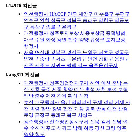
k14970 최신글
인천행정사 HACCP 인증 계양구 미추홀구 부평구
연수구 인천 성동구 성북구 송파구 양천구 영등포
구 용산구 종로구 은평구
대전행정사 청주토지보상 세종보상금 증액방법
대구 수원 화성 용인 진주 양양 유성구 토지보상
행정사
서울 연신내 강북구 광진구 노원구 서초구 성동구
양천구 중랑구 서초구 은평구 인천 강화군 옹진군
제주 제주도 서귀포 평택 김포 음주운전구제
kang611 최신글
대전행정사 청주영업정지구제 천안 아산 충남 논
산 계룡 공주 세종 청양 예산 홍성 서천 부여 보령
태안 충주 제천 강원 횡성 삼척
부산 대구행정사 울산 영업정지 구제 경남 거제 사
천 의령 함안 창녕 합천 기장 경북 안동 예천 산청
문경 금정구 동래구 북구 사상구
광주행정사 전주영업정지구제 전북 김제 전남 여
수 순천 제주도 서귀포 남해 하동 경산 고령 영주
영양 청도