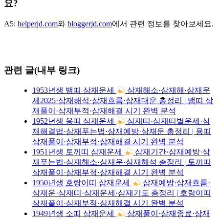
요?
A5:
helperjd.com
와
bloggerjd.com
에서 관련 정보를 찾아보세요.
관련 글(내부 링크)
1953년생 뱀띠 삼재운세
삼재해소·삼재해·삼재운
세2025·삼재해석·삼재흐름·삼재대운 총정리 | 뱀띠 삼
재풀이·삼재부적·삼재해결 시기 완벽 분석
1952년생 용띠 삼재운세
삼재띠·삼재띠별운세·삼
재해결법·삼재푸는법·삼재예방·삼재운 총정리 | 용띠
삼재풀이·삼재부적·삼재해결 시기 완벽 분석
1951년생 토끼띠 삼재운세
삼재기간·삼재예방·삼
재푸는법·삼재해소·삼재운·삼재해석 총정리 | 토끼띠
삼재풀이·삼재부적·삼재해결 시기 완벽 분석
1950년생 호랑이띠 삼재운세
삼재예방·삼재흐름·
삼재운·삼재띠·삼재운세·삼재기도 총정리 | 호랑이띠
삼재풀이·삼재부적·삼재해결 시기 완벽 분석
1949년생 소띠 삼재운세
삼재풀이·삼재종료·삼재