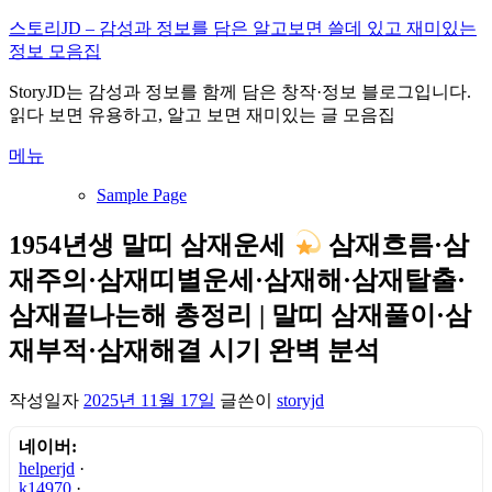
내
스토리JD – 감성과 정보를 담은 알고보면 쓸데 있고 재미있는
용
정보 모음집
으
StoryJD는 감성과 정보를 함께 담은 창작·정보 블로그입니다.
로
읽다 보면 유용하고, 알고 보면 재미있는 글 모음집
바
로
메뉴
가
기
Sample Page
1954년생 말띠 삼재운세
삼재흐름·삼
재주의·삼재띠별운세·삼재해·삼재탈출·
삼재끝나는해 총정리 | 말띠 삼재풀이·삼
재부적·삼재해결 시기 완벽 분석
작성일자
2025년 11월 17일
글쓴이
storyjd
네이버:
helperjd
·
k14970
·