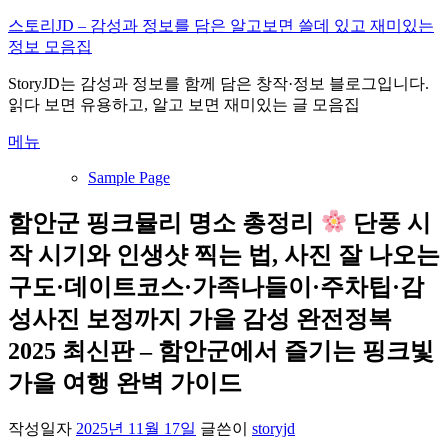
내
스토리JD – 감성과 정보를 담은 알고보면 쓸데 있고 재미있는
용
정보 모음집
으
StoryJD는 감성과 정보를 함께 담은 창작·정보 블로그입니다.
로
읽다 보면 유용하고, 알고 보면 재미있는 글 모음집
바
로
메뉴
가
기
Sample Page
함안군 핑크뮬리 명소 총정리
단풍 시
작 시기와 인생샷 찍는 법, 사진 잘 나오는
구도·데이트코스·가족나들이·주차팁·감
성사진 보정까지 가을 감성 완전정복
2025 최신판 – 함안군에서 즐기는 핑크빛
가을 여행 완벽 가이드
작성일자
2025년 11월 17일
글쓴이
storyjd