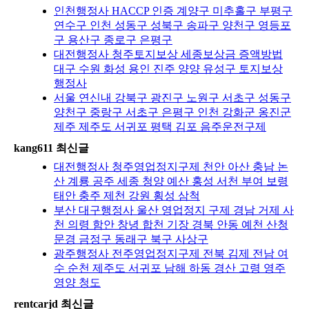
인천행정사 HACCP 인증 계양구 미추홀구 부평구
연수구 인천 성동구 성북구 송파구 양천구 영등포
구 용산구 종로구 은평구
대전행정사 청주토지보상 세종보상금 증액방법
대구 수원 화성 용인 진주 양양 유성구 토지보상
행정사
서울 연신내 강북구 광진구 노원구 서초구 성동구
양천구 중랑구 서초구 은평구 인천 강화군 옹진군
제주 제주도 서귀포 평택 김포 음주운전구제
kang611 최신글
대전행정사 청주영업정지구제 천안 아산 충남 논
산 계룡 공주 세종 청양 예산 홍성 서천 부여 보령
태안 충주 제천 강원 횡성 삼척
부산 대구행정사 울산 영업정지 구제 경남 거제 사
천 의령 함안 창녕 합천 기장 경북 안동 예천 산청
문경 금정구 동래구 북구 사상구
광주행정사 전주영업정지구제 전북 김제 전남 여
수 순천 제주도 서귀포 남해 하동 경산 고령 영주
영양 청도
rentcarjd 최신글