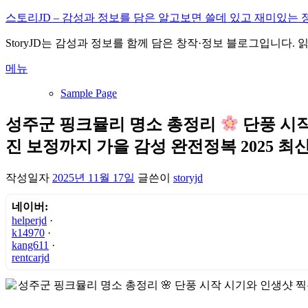
내
스토리JD – 감성과 정보를 담은 알고보면 쓸데 있고 재미있는 
용
StoryJD는 감성과 정보를 함께 담은 창작·정보 블로그입니다.
으
로
메뉴
바
로
Sample Page
가
기
성주군 핑크뮬리 명소 총정리
단풍 시작
진 보정까지 가을 감성 완전정복 2025 최
작성일자
2025년 11월 17일
글쓴이
storyjd
네이버:
helperjd
·
k14970
·
kang611
·
rentcarjd