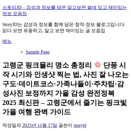
내
스토리JD – 감성과 정보를 담은 알고보면 쓸데 있고 재미있는
용
정보 모음집
으
StoryJD는 감성과 정보를 함께 담은 창작·정보 블로그입니다.
로
읽다 보면 유용하고, 알고 보면 재미있는 글 모음집
바
로
메뉴
가
기
Sample Page
고령군 핑크뮬리 명소 총정리
단풍 시
작 시기와 인생샷 찍는 법, 사진 잘 나오는
구도·데이트코스·가족나들이·주차팁·감
성사진 보정까지 가을 감성 완전정복
2025 최신판 – 고령군에서 즐기는 핑크빛
가을 여행 완벽 가이드
작성일자
2025년 11월 17일
글쓴이
storyjd