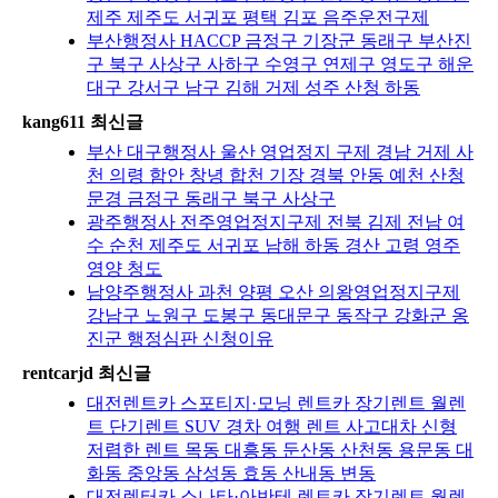
제주 제주도 서귀포 평택 김포 음주운전구제
부산행정사 HACCP 금정구 기장군 동래구 부산진
구 북구 사상구 사하구 수영구 연제구 영도구 해운
대구 강서구 남구 김해 거제 성주 산청 하동
kang611 최신글
부산 대구행정사 울산 영업정지 구제 경남 거제 사
천 의령 함안 창녕 합천 기장 경북 안동 예천 산청
문경 금정구 동래구 북구 사상구
광주행정사 전주영업정지구제 전북 김제 전남 여
수 순천 제주도 서귀포 남해 하동 경산 고령 영주
영양 청도
남양주행정사 과천 양평 오산 의왕영업정지구제
강남구 노원구 도봉구 동대문구 동작구 강화군 옹
진군 행정심판 신청이유
rentcarjd 최신글
대전렌트카 스포티지·모닝 렌트카 장기렌트 월렌
트 단기렌트 SUV 경차 여행 렌트 사고대차 신형
저렴한 렌트 목동 대흥동 둔산동 산천동 용문동 대
화동 중앙동 삼성동 효동 산내동 변동
대전렌터카 소나타·아반테 렌트카 장기렌트 월렌