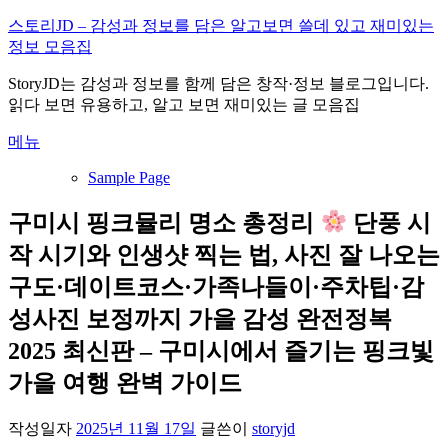
내
스토리JD – 감성과 정보를 담은 알고보면 쓸데 있고 재미있는
용
정보 모음집
으
StoryJD는 감성과 정보를 함께 담은 창작·정보 블로그입니다.
로
읽다 보면 유용하고, 알고 보면 재미있는 글 모음집
바
로
메뉴
가
기
Sample Page
구미시 핑크뮬리 명소 총정리
단풍 시
작 시기와 인생샷 찍는 법, 사진 잘 나오는
구도·데이트코스·가족나들이·주차팁·감
성사진 보정까지 가을 감성 완전정복
2025 최신판 – 구미시에서 즐기는 핑크빛
가을 여행 완벽 가이드
작성일자
2025년 11월 17일
글쓴이
storyjd