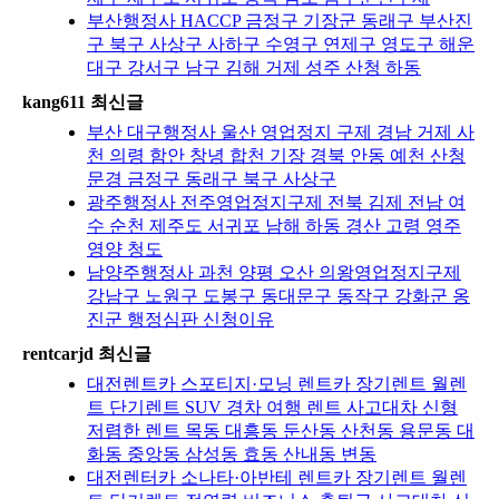
부산행정사 HACCP 금정구 기장군 동래구 부산진
구 북구 사상구 사하구 수영구 연제구 영도구 해운
대구 강서구 남구 김해 거제 성주 산청 하동
kang611 최신글
부산 대구행정사 울산 영업정지 구제 경남 거제 사
천 의령 함안 창녕 합천 기장 경북 안동 예천 산청
문경 금정구 동래구 북구 사상구
광주행정사 전주영업정지구제 전북 김제 전남 여
수 순천 제주도 서귀포 남해 하동 경산 고령 영주
영양 청도
남양주행정사 과천 양평 오산 의왕영업정지구제
강남구 노원구 도봉구 동대문구 동작구 강화군 옹
진군 행정심판 신청이유
rentcarjd 최신글
대전렌트카 스포티지·모닝 렌트카 장기렌트 월렌
트 단기렌트 SUV 경차 여행 렌트 사고대차 신형
저렴한 렌트 목동 대흥동 둔산동 산천동 용문동 대
화동 중앙동 삼성동 효동 산내동 변동
대전렌터카 소나타·아반테 렌트카 장기렌트 월렌