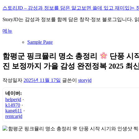
내
스토리JD – 감성과 정보를 담은 알고보면 쓸데 있고 재미있는 
용
StoryJD는 감성과 정보를 함께 담은 창작·정보 블로그입니다.
으
로
메뉴
바
로
Sample Page
가
기
함평군 핑크뮬리 명소 총정리
단풍 시작
진 보정까지 가을 감성 완전정복 2025 최
작성일자
2025년 11월 17일
글쓴이
storyjd
네이버:
helperjd
·
k14970
·
kang611
·
rentcarjd