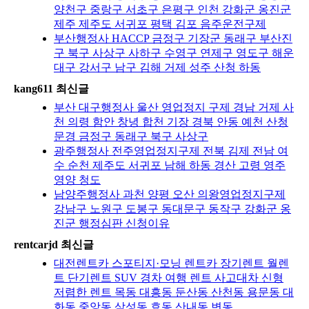
양천구 중랑구 서초구 은평구 인천 강화군 옹진군
제주 제주도 서귀포 평택 김포 음주운전구제
부산행정사 HACCP 금정구 기장군 동래구 부산진
구 북구 사상구 사하구 수영구 연제구 영도구 해운
대구 강서구 남구 김해 거제 성주 산청 하동
kang611 최신글
부산 대구행정사 울산 영업정지 구제 경남 거제 사
천 의령 함안 창녕 합천 기장 경북 안동 예천 산청
문경 금정구 동래구 북구 사상구
광주행정사 전주영업정지구제 전북 김제 전남 여
수 순천 제주도 서귀포 남해 하동 경산 고령 영주
영양 청도
남양주행정사 과천 양평 오산 의왕영업정지구제
강남구 노원구 도봉구 동대문구 동작구 강화군 옹
진군 행정심판 신청이유
rentcarjd 최신글
대전렌트카 스포티지·모닝 렌트카 장기렌트 월렌
트 단기렌트 SUV 경차 여행 렌트 사고대차 신형
저렴한 렌트 목동 대흥동 둔산동 산천동 용문동 대
화동 중앙동 삼성동 효동 산내동 변동