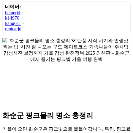
네이버:
helperjd
·
k14970
·
kang611
·
rentcarjd
화순군 핑크뮬리 명소 총정리
가을이 오면 화순군은 핑크빛으로 물들어갑니다. 특히, 핑크뮬