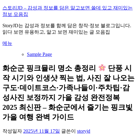
내
스토리JD – 감성과 정보를 담은 알고보면 쓸데 있고 재미있는
용
정보 모음집
으
StoryJD는 감성과 정보를 함께 담은 창작·정보 블로그입니다.
로
읽다 보면 유용하고, 알고 보면 재미있는 글 모음집
바
로
메뉴
가
기
Sample Page
화순군 핑크뮬리 명소 총정리
단풍 시
작 시기와 인생샷 찍는 법, 사진 잘 나오는
구도·데이트코스·가족나들이·주차팁·감
성사진 보정까지 가을 감성 완전정복
2025 최신판 – 화순군에서 즐기는 핑크빛
가을 여행 완벽 가이드
작성일자
2025년 11월 17일
글쓴이
storyjd