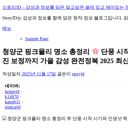
내
스토리JD – 감성과 정보를 담은 알고보면 쓸데 있고 재미있는 
용
StoryJD는 감성과 정보를 함께 담은 창작·정보 블로그입니다.
으
로
메뉴
바
로
Sample Page
가
기
청양군 핑크뮬리 명소 총정리
단풍 시작
진 보정까지 가을 감성 완전정복 2025 최
작성일자
2025년 11월 17일
글쓴이
storyjd
네이버:
helperjd
·
k14970
·
kang611
·
rentcarjd