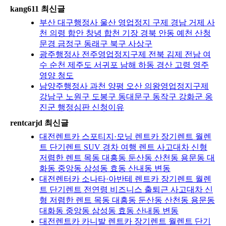
kang611 최신글
부산 대구행정사 울산 영업정지 구제 경남 거제 사
천 의령 함안 창녕 합천 기장 경북 안동 예천 산청
문경 금정구 동래구 북구 사상구
광주행정사 전주영업정지구제 전북 김제 전남 여
수 순천 제주도 서귀포 남해 하동 경산 고령 영주
영양 청도
남양주행정사 과천 양평 오산 의왕영업정지구제
강남구 노원구 도봉구 동대문구 동작구 강화군 옹
진군 행정심판 신청이유
rentcarjd 최신글
대전렌트카 스포티지·모닝 렌트카 장기렌트 월렌
트 단기렌트 SUV 경차 여행 렌트 사고대차 신형
저렴한 렌트 목동 대흥동 둔산동 산천동 용문동 대
화동 중앙동 삼성동 효동 산내동 변동
대전렌터카 소나타·아반테 렌트카 장기렌트 월렌
트 단기렌트 전연령 비즈니스 출퇴근 사고대차 신
형 저렴한 렌트 목동 대흥동 둔산동 산천동 용문동
대화동 중앙동 삼성동 효동 산내동 변동
대전렌트카 카니발 렌트카 장기렌트 월렌트 단기