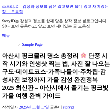
내
스토리JD – 감성과 정보를 담은 알고보면 쓸데 있고 재미있는
용
정보 모음집
으
StoryJD는 감성과 정보를 함께 담은 창작·정보 블로그입니다.
로
읽다 보면 유용하고, 알고 보면 재미있는 글 모음집
바
로
메뉴
가
기
Sample Page
아산시 핑크뮬리 명소 총정리
단풍 시
작 시기와 인생샷 찍는 법, 사진 잘 나오는
구도·데이트코스·가족나들이·주차팁·감
성사진 보정까지 가을 감성 완전정복
2025 최신판 – 아산시에서 즐기는 핑크빛
가을 여행 완벽 가이드
작성일자
2025년 11월 17일
글쓴이
storyjd