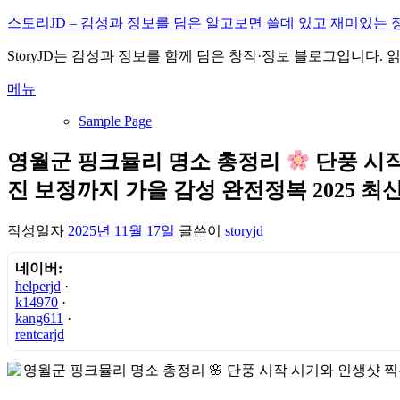
내
스토리JD – 감성과 정보를 담은 알고보면 쓸데 있고 재미있는 
용
StoryJD는 감성과 정보를 함께 담은 창작·정보 블로그입니다.
으
로
메뉴
바
로
Sample Page
가
기
영월군 핑크뮬리 명소 총정리
단풍 시작
진 보정까지 가을 감성 완전정복 2025 최
작성일자
2025년 11월 17일
글쓴이
storyjd
네이버:
helperjd
·
k14970
·
kang611
·
rentcarjd