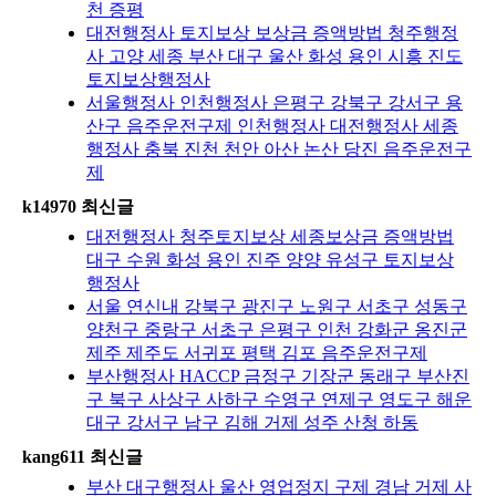
천 증평
대전행정사 토지보상 보상금 증액방법 청주행정
사 고양 세종 부산 대구 울산 화성 용인 시흥 진도
토지보상행정사
서울행정사 인천행정사 은평구 강북구 강서구 용
산구 음주운전구제 인천행정사 대전행정사 세종
행정사 충북 진천 천안 아산 논산 당진 음주운전구
제
k14970 최신글
대전행정사 청주토지보상 세종보상금 증액방법
대구 수원 화성 용인 진주 양양 유성구 토지보상
행정사
서울 연신내 강북구 광진구 노원구 서초구 성동구
양천구 중랑구 서초구 은평구 인천 강화군 옹진군
제주 제주도 서귀포 평택 김포 음주운전구제
부산행정사 HACCP 금정구 기장군 동래구 부산진
구 북구 사상구 사하구 수영구 연제구 영도구 해운
대구 강서구 남구 김해 거제 성주 산청 하동
kang611 최신글
부산 대구행정사 울산 영업정지 구제 경남 거제 사