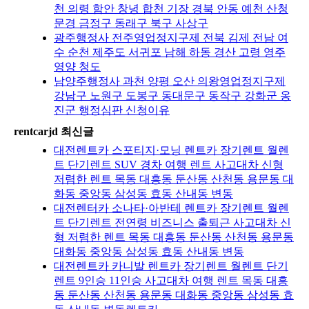
천 의령 함안 창녕 합천 기장 경북 안동 예천 산청
문경 금정구 동래구 북구 사상구
광주행정사 전주영업정지구제 전북 김제 전남 여
수 순천 제주도 서귀포 남해 하동 경산 고령 영주
영양 청도
남양주행정사 과천 양평 오산 의왕영업정지구제
강남구 노원구 도봉구 동대문구 동작구 강화군 옹
진군 행정심판 신청이유
rentcarjd 최신글
대전렌트카 스포티지·모닝 렌트카 장기렌트 월렌
트 단기렌트 SUV 경차 여행 렌트 사고대차 신형
저렴한 렌트 목동 대흥동 둔산동 산천동 용문동 대
화동 중앙동 삼성동 효동 산내동 변동
대전렌터카 소나타·아반테 렌트카 장기렌트 월렌
트 단기렌트 전연령 비즈니스 출퇴근 사고대차 신
형 저렴한 렌트 목동 대흥동 둔산동 산천동 용문동
대화동 중앙동 삼성동 효동 산내동 변동
대전렌트카 카니발 렌트카 장기렌트 월렌트 단기
렌트 9인승 11인승 사고대차 여행 렌트 목동 대흥
동 둔산동 산천동 용문동 대화동 중앙동 삼성동 효