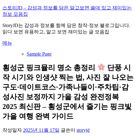
내
스토리JD – 감성과 정보를 담은 알고보면 쓸데 있고 재미있는
용
정보 모음집
으
StoryJD는 감성과 정보를 함께 담은 창작·정보 블로그입니다.
로
읽다 보면 유용하고, 알고 보면 재미있는 글 모음집
바
로
메뉴
가
기
Sample Page
횡성군 핑크뮬리 명소 총정리
단풍 시
작 시기와 인생샷 찍는 법, 사진 잘 나오는
구도·데이트코스·가족나들이·주차팁·감
성사진 보정까지 가을 감성 완전정복
2025 최신판 – 횡성군에서 즐기는 핑크빛
가을 여행 완벽 가이드
작성일자
2025년 11월 17일
글쓴이
storyjd