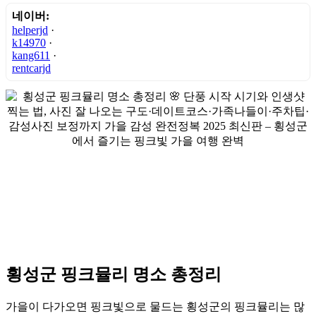
네이버:
helperjd
·
k14970
·
kang611
·
rentcarjd
횡성군 핑크뮬리 명소 총정리
가을이 다가오면 핑크빛으로 물드는 횡성군의 핑크뮬리는 많