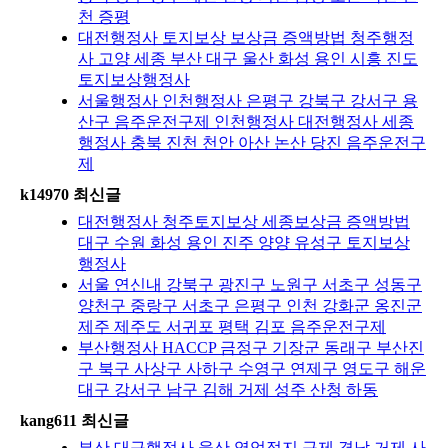
천 증평
대전행정사 토지보상 보상금 증액방법 청주행정
사 고양 세종 부산 대구 울산 화성 용인 시흥 진도
토지보상행정사
서울행정사 인천행정사 은평구 강북구 강서구 용
산구 음주운전구제 인천행정사 대전행정사 세종
행정사 충북 진천 천안 아산 논산 당진 음주운전구
제
k14970 최신글
대전행정사 청주토지보상 세종보상금 증액방법
대구 수원 화성 용인 진주 양양 유성구 토지보상
행정사
서울 연신내 강북구 광진구 노원구 서초구 성동구
양천구 중랑구 서초구 은평구 인천 강화군 옹진군
제주 제주도 서귀포 평택 김포 음주운전구제
부산행정사 HACCP 금정구 기장군 동래구 부산진
구 북구 사상구 사하구 수영구 연제구 영도구 해운
대구 강서구 남구 김해 거제 성주 산청 하동
kang611 최신글
부산 대구행정사 울산 영업정지 구제 경남 거제 사