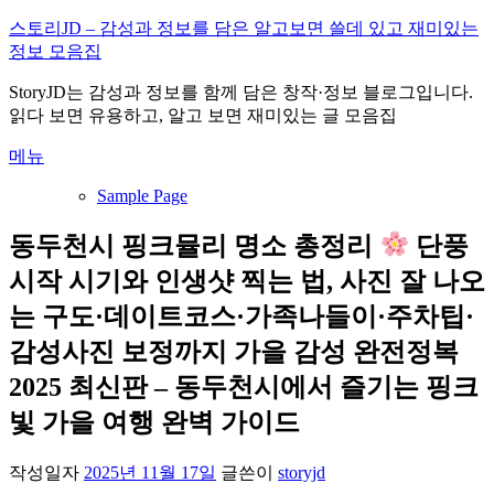
내
스토리JD – 감성과 정보를 담은 알고보면 쓸데 있고 재미있는
용
정보 모음집
으
StoryJD는 감성과 정보를 함께 담은 창작·정보 블로그입니다.
로
읽다 보면 유용하고, 알고 보면 재미있는 글 모음집
바
로
메뉴
가
기
Sample Page
동두천시 핑크뮬리 명소 총정리
단풍
시작 시기와 인생샷 찍는 법, 사진 잘 나오
는 구도·데이트코스·가족나들이·주차팁·
감성사진 보정까지 가을 감성 완전정복
2025 최신판 – 동두천시에서 즐기는 핑크
빛 가을 여행 완벽 가이드
작성일자
2025년 11월 17일
글쓴이
storyjd