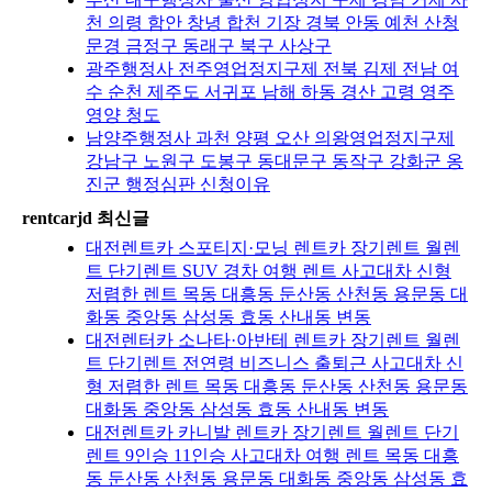
천 의령 함안 창녕 합천 기장 경북 안동 예천 산청
문경 금정구 동래구 북구 사상구
광주행정사 전주영업정지구제 전북 김제 전남 여
수 순천 제주도 서귀포 남해 하동 경산 고령 영주
영양 청도
남양주행정사 과천 양평 오산 의왕영업정지구제
강남구 노원구 도봉구 동대문구 동작구 강화군 옹
진군 행정심판 신청이유
rentcarjd 최신글
대전렌트카 스포티지·모닝 렌트카 장기렌트 월렌
트 단기렌트 SUV 경차 여행 렌트 사고대차 신형
저렴한 렌트 목동 대흥동 둔산동 산천동 용문동 대
화동 중앙동 삼성동 효동 산내동 변동
대전렌터카 소나타·아반테 렌트카 장기렌트 월렌
트 단기렌트 전연령 비즈니스 출퇴근 사고대차 신
형 저렴한 렌트 목동 대흥동 둔산동 산천동 용문동
대화동 중앙동 삼성동 효동 산내동 변동
대전렌트카 카니발 렌트카 장기렌트 월렌트 단기
렌트 9인승 11인승 사고대차 여행 렌트 목동 대흥
동 둔산동 산천동 용문동 대화동 중앙동 삼성동 효