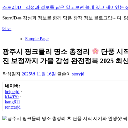
내
스토리JD – 감성과 정보를 담은 알고보면 쓸데 있고 재미있는 
용
StoryJD는 감성과 정보를 함께 담은 창작·정보 블로그입니다.
으
로
메뉴
바
로
Sample Page
가
기
광주시 핑크뮬리 명소 총정리
단풍 시작
진 보정까지 가을 감성 완전정복 2025 최
작성일자
2025년 11월 16일
글쓴이
storyjd
네이버:
helperjd
·
k14970
·
kang611
·
rentcarjd