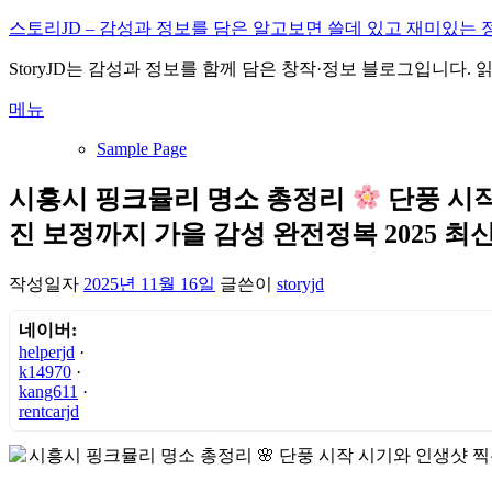
내
스토리JD – 감성과 정보를 담은 알고보면 쓸데 있고 재미있는 
용
StoryJD는 감성과 정보를 함께 담은 창작·정보 블로그입니다.
으
로
메뉴
바
로
Sample Page
가
기
시흥시 핑크뮬리 명소 총정리
단풍 시작
진 보정까지 가을 감성 완전정복 2025 최
작성일자
2025년 11월 16일
글쓴이
storyjd
네이버:
helperjd
·
k14970
·
kang611
·
rentcarjd