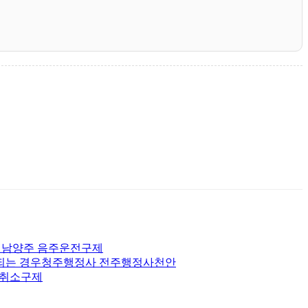
산 남양주 음주운전구제
 되는 경우청주행정사 전주행정사천안
허취소구제