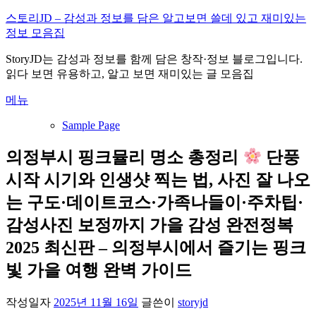
내
스토리JD – 감성과 정보를 담은 알고보면 쓸데 있고 재미있는
용
정보 모음집
으
StoryJD는 감성과 정보를 함께 담은 창작·정보 블로그입니다.
로
읽다 보면 유용하고, 알고 보면 재미있는 글 모음집
바
로
메뉴
가
기
Sample Page
의정부시 핑크뮬리 명소 총정리
단풍
시작 시기와 인생샷 찍는 법, 사진 잘 나오
는 구도·데이트코스·가족나들이·주차팁·
감성사진 보정까지 가을 감성 완전정복
2025 최신판 – 의정부시에서 즐기는 핑크
빛 가을 여행 완벽 가이드
작성일자
2025년 11월 16일
글쓴이
storyjd