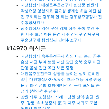
대전행정사 대전음주운전구제 반성문 탄원서
작성요령 양형자료 필요성 생계형·초범·이진 삼
진 구제되는 경우와 안 되는 경우청주행정사 전
주행정사천안
광주행정사 익산 군산 김제 장수 순창 부안 순
천 나주 보성 하동 문경 제주 강서구 강북구음
주운전구제 행정심판 면허취소구제
k14970 최신글
대전행정사 음주운전구제 천안 아산 논산 공주
홍성 서천 부여 보령 서산 당진 충북 충주 제천
단양 음성 진천 옥천 보은 증평
대전음주운전구제 성공률 높이는 실제 준비전
략 │ 대전행정사가 말하는 조사 대응 요령·반성
문 심화 작성법·초범·재범·삼진 구제 포인트 총
정리 (천안·청주·전주)
강원·제주 소청심사 사례 – 강원 전역(춘천, 원
주, 강릉, 속초행정사 등)과 제주·서귀포 포함 –
행정사 전문 대응