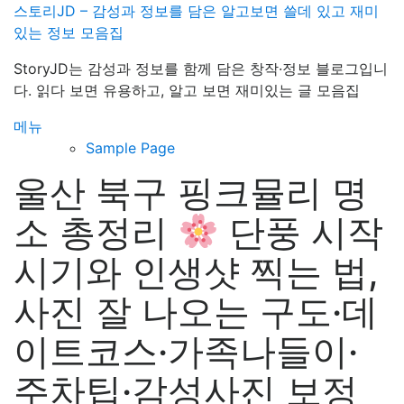
내
스토리JD – 감성과 정보를 담은 알고보면 쓸데 있고 재미
용
있는 정보 모음집
으
StoryJD는 감성과 정보를 함께 담은 창작·정보 블로그입니
로
다. 읽다 보면 유용하고, 알고 보면 재미있는 글 모음집
바
로
메뉴
가
Sample Page
기
울산 북구 핑크뮬리 명
소 총정리
단풍 시작
시기와 인생샷 찍는 법,
사진 잘 나오는 구도·데
이트코스·가족나들이·
주차팁·감성사진 보정