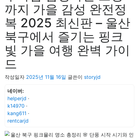
까지 가을 감성 완전정
복 2025 최신판 – 울산
북구에서 즐기는 핑크
빛 가을 여행 완벽 가이
드
작성일자
2025년 11월 16일
글쓴이
storyjd
네이버:
helperjd
·
k14970
·
kang611
·
rentcarjd