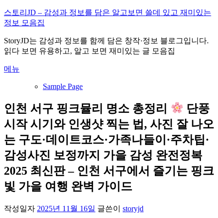
내
스토리JD – 감성과 정보를 담은 알고보면 쓸데 있고 재미있는
용
정보 모음집
으
StoryJD는 감성과 정보를 함께 담은 창작·정보 블로그입니다.
로
읽다 보면 유용하고, 알고 보면 재미있는 글 모음집
바
로
메뉴
가
기
Sample Page
인천 서구 핑크뮬리 명소 총정리
단풍
시작 시기와 인생샷 찍는 법, 사진 잘 나오
는 구도·데이트코스·가족나들이·주차팁·
감성사진 보정까지 가을 감성 완전정복
2025 최신판 – 인천 서구에서 즐기는 핑크
빛 가을 여행 완벽 가이드
작성일자
2025년 11월 16일
글쓴이
storyjd