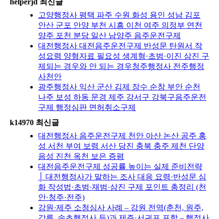
helperjd 최신글
고양행정사 평택 파주 수원 화성 용인 성남 김포
안산 군포 안양 부천 시흥 이천 여주 의정부 연천
양주 포천 분당 일산 남양주 음주운전구제
대전행정사 대전음주운전구제 반성문 탄원서 작
성요령 양형자료 필요성 생계형·초범·이진 삼진 구
제되는 경우와 안 되는 경우청주행정사 전주행정
사천안
광주행정사 익산 군산 김제 장수 순창 부안 순천
나주 보성 하동 문경 제주 강서구 강북구음주운전
구제 행정심판 면허취소구제
k14970 최신글
대전행정사 음주운전구제 천안 아산 논산 공주 홍
성 서천 부여 보령 서산 당진 충북 충주 제천 단양
음성 진천 옥천 보은 증평
대전음주운전구제 성공률 높이는 실제 준비전략
│ 대전행정사가 말하는 조사 대응 요령·반성문 심
화 작성법·초범·재범·삼진 구제 포인트 총정리 (천
안·청주·전주)
강원·제주 소청심사 사례 – 강원 전역(춘천, 원주,
강릉, 속초행정사 등)과 제주·서귀포 포함 – 행정사