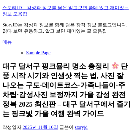
내
스토리JD – 감성과 정보를 담은 알고보면 쓸데 있고 재미있는
용
정보 모음집
으
StoryJD는 감성과 정보를 함께 담은 창작·정보 블로그입니다.
로
읽다 보면 유용하고, 알고 보면 재미있는 글 모음집
바
로
메뉴
가
기
Sample Page
대구 달서구 핑크뮬리 명소 총정리
단
풍 시작 시기와 인생샷 찍는 법, 사진 잘
나오는 구도·데이트코스·가족나들이·주
차팁·감성사진 보정까지 가을 감성 완전
정복 2025 최신판 – 대구 달서구에서 즐기
는 핑크빛 가을 여행 완벽 가이드
작성일자
2025년 11월 16일
글쓴이
storyjd