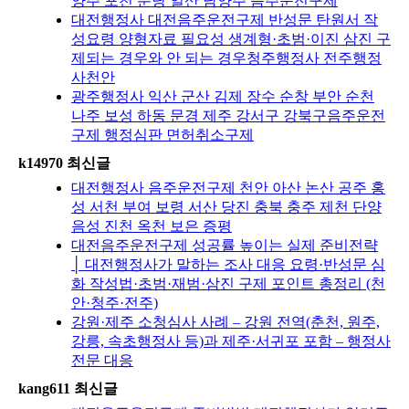
양주 포천 분당 일산 남양주 음주운전구제
대전행정사 대전음주운전구제 반성문 탄원서 작
성요령 양형자료 필요성 생계형·초범·이진 삼진 구
제되는 경우와 안 되는 경우청주행정사 전주행정
사천안
광주행정사 익산 군산 김제 장수 순창 부안 순천
나주 보성 하동 문경 제주 강서구 강북구음주운전
구제 행정심판 면허취소구제
k14970 최신글
대전행정사 음주운전구제 천안 아산 논산 공주 홍
성 서천 부여 보령 서산 당진 충북 충주 제천 단양
음성 진천 옥천 보은 증평
대전음주운전구제 성공률 높이는 실제 준비전략
│ 대전행정사가 말하는 조사 대응 요령·반성문 심
화 작성법·초범·재범·삼진 구제 포인트 총정리 (천
안·청주·전주)
강원·제주 소청심사 사례 – 강원 전역(춘천, 원주,
강릉, 속초행정사 등)과 제주·서귀포 포함 – 행정사
전문 대응
kang611 최신글