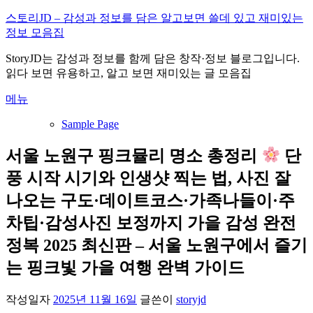
내
스토리JD – 감성과 정보를 담은 알고보면 쓸데 있고 재미있는
용
정보 모음집
으
StoryJD는 감성과 정보를 함께 담은 창작·정보 블로그입니다.
로
읽다 보면 유용하고, 알고 보면 재미있는 글 모음집
바
로
메뉴
가
기
Sample Page
서울 노원구 핑크뮬리 명소 총정리
단
풍 시작 시기와 인생샷 찍는 법, 사진 잘
나오는 구도·데이트코스·가족나들이·주
차팁·감성사진 보정까지 가을 감성 완전
정복 2025 최신판 – 서울 노원구에서 즐기
는 핑크빛 가을 여행 완벽 가이드
작성일자
2025년 11월 16일
글쓴이
storyjd