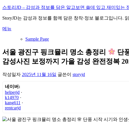
내
스토리JD – 감성과 정보를 담은 알고보면 쓸데 있고 재미있는 
용
StoryJD는 감성과 정보를 함께 담은 창작·정보 블로그입니다.
으
로
메뉴
바
로
Sample Page
가
기
서울 광진구 핑크뮬리 명소 총정리
단풍
감성사진 보정까지 가을 감성 완전정복 20
작성일자
2025년 11월 16일
글쓴이
storyjd
네이버:
helperjd
·
k14970
·
kang611
·
rentcarjd