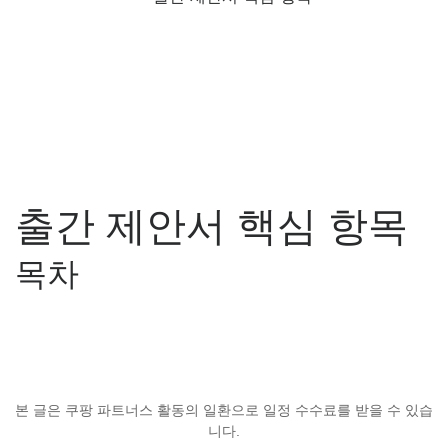
출간 제안서 핵심 항목
목차
본 글은 쿠팡 파트너스 활동의 일환으로 일정 수수료를 받을 수 있습
니다.