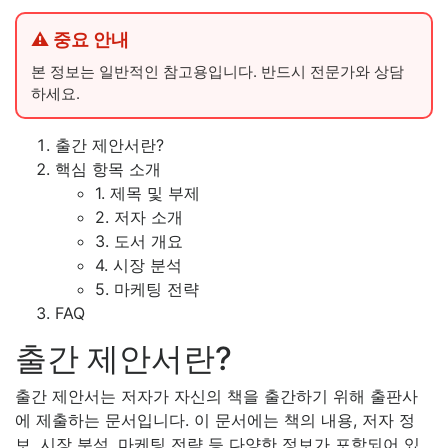
⚠ 중요 안내
본 정보는 일반적인 참고용입니다. 반드시 전문가와 상담
하세요.
출간 제안서란?
핵심 항목 소개
1. 제목 및 부제
2. 저자 소개
3. 도서 개요
4. 시장 분석
5. 마케팅 전략
FAQ
출간 제안서란?
출간 제안서는 저자가 자신의 책을 출간하기 위해 출판사
에 제출하는 문서입니다. 이 문서에는 책의 내용, 저자 정
보, 시장 분석, 마케팅 전략 등 다양한 정보가 포함되어 있