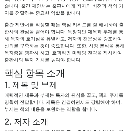
습니다. 출간 제안서는 출판사에게 저자의 비전과 책의 가
치를 전달하는 중요한 역할을 합니다.
출간 제안서를 작성할 때는 핵심 키워드를 잘 배치하여 출
판사의 관심을 끌어야 합니다. 독창적인 제목과 부제를 통
해 독자의 호기심을 유발하고, 저자의 전문성을 강조하여
신뢰를 구축하는 것이 중요합니다. 또한, 시장 분석을 통해
독자층을 명확히 하고, 효과적인 마케팅 전략을 제시하여
출판사의 투자 가치를 높여야 합니다.
핵심 항목 소개
1. 제목 및 부제
매력적인 제목과 부제는 독자의 관심을 끌고, 책의 주제를
명확히 전달합니다. 제목은 간결하면서도 강렬해야 하며,
부제는 책의 내용을 보완하는 역할을 합니다.
2. 저자 소개