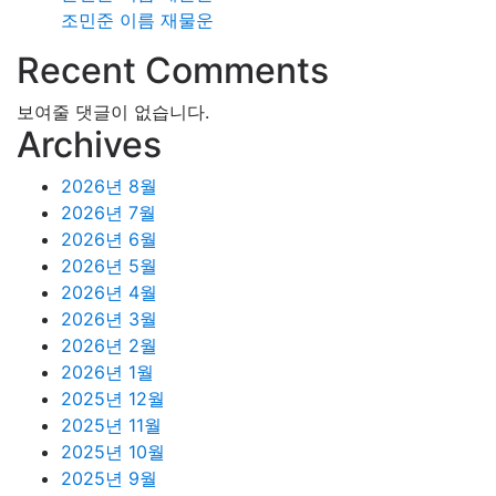
조민준 이름 재물운
Recent Comments
보여줄 댓글이 없습니다.
Archives
2026년 8월
2026년 7월
2026년 6월
2026년 5월
2026년 4월
2026년 3월
2026년 2월
2026년 1월
2025년 12월
2025년 11월
2025년 10월
2025년 9월