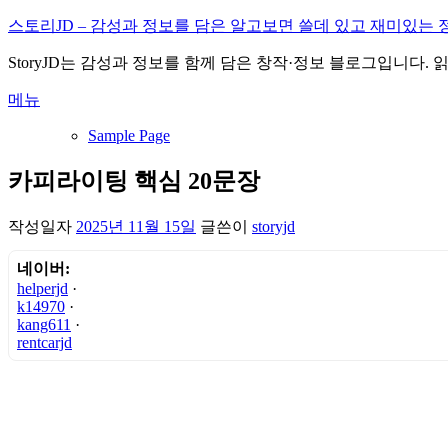
내
스토리JD – 감성과 정보를 담은 알고보면 쓸데 있고 재미있는 
용
StoryJD는 감성과 정보를 함께 담은 창작·정보 블로그입니다.
으
로
메뉴
바
로
Sample Page
가
기
카피라이팅 핵심 20문장
작성일자
2025년 11월 15일
글쓴이
storyjd
네이버:
helperjd
·
k14970
·
kang611
·
rentcarjd