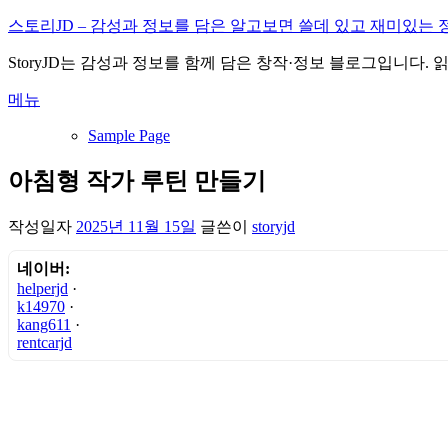
내
스토리JD – 감성과 정보를 담은 알고보면 쓸데 있고 재미있는 
용
StoryJD는 감성과 정보를 함께 담은 창작·정보 블로그입니다.
으
로
메뉴
바
로
Sample Page
가
기
아침형 작가 루틴 만들기
작성일자
2025년 11월 15일
글쓴이
storyjd
네이버:
helperjd
·
k14970
·
kang611
·
rentcarjd