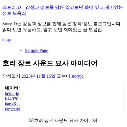
내
스토리JD – 감성과 정보를 담은 알고보면 쓸데 있고 재미있는
용
정보 모음집
으
StoryJD는 감성과 정보를 함께 담은 창작·정보 블로그입니다.
로
읽다 보면 유용하고, 알고 보면 재미있는 글 모음집
바
로
메뉴
가
기
Sample Page
호러 장르 사운드 묘사 아이디어
작성일자
2025년 11월 15일
글쓴이
storyjd
네이버:
helperjd
·
k14970
·
kang611
·
rentcarjd