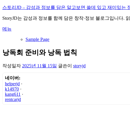
내
스토리JD – 감성과 정보를 담은 알고보면 쓸데 있고 재미있는 
용
StoryJD는 감성과 정보를 함께 담은 창작·정보 블로그입니다.
으
로
메뉴
바
로
Sample Page
가
기
낭독회 준비와 낭독 법칙
작성일자
2025년 11월 15일
글쓴이
storyjd
네이버:
helperjd
·
k14970
·
kang611
·
rentcarjd