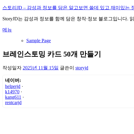
내
스토리JD – 감성과 정보를 담은 알고보면 쓸데 있고 재미있는 
용
StoryJD는 감성과 정보를 함께 담은 창작·정보 블로그입니다.
으
로
메뉴
바
로
Sample Page
가
기
브레인스토밍 카드 50개 만들기
작성일자
2025년 11월 15일
글쓴이
storyjd
네이버:
helperjd
·
k14970
·
kang611
·
rentcarjd