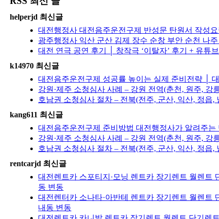
RSS 최신 글
helperjd 최신글
대전행정사 대전음주운전구제 반성문 탄원서 작성요령
광주행정사 익산 군산 김제 장수 순창 부안 순천 나
대전 연극 공연 후기 │ 창작극 ‘이탈자’ 후기 + 유튜
k14970 최신글
대전음주운전구제 성공률 높이는 실제 준비전략 │ 대
강원·제주 소청심사 사례 – 강원 전역(춘천, 원주, 강
호남권 소청심사 절차 – 전북(전주, 군산, 익산, 정읍, 
kang611 최신글
대전음주운전구제 준비방법 대전행정사가 알려주는 반
강원·제주 소청심사 사례 – 강원 전역(춘천, 원주, 강
호남권 소청심사 절차 – 전북(전주, 군산, 익산, 정읍, 
rentcarjd 최신글
대전렌트카 스포티지·모닝 렌트카 장기렌트 월렌트 단
동 변동
대전렌터카 소나타·아반테 렌트카 장기렌트 월렌트 단
내동 변동
대전렌트카 카니발 렌트카 장기렌트 월렌트 단기렌트 