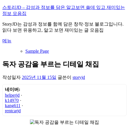
내
스토리JD – 감성과 정보를 담은 알고보면 쓸데 있고 재미있는
용
정보 모음집
으
StoryJD는 감성과 정보를 함께 담은 창작·정보 블로그입니다.
로
읽다 보면 유용하고, 알고 보면 재미있는 글 모음집
바
로
메뉴
가
기
Sample Page
독자 공감을 부르는 디테일 채집
작성일자
2025년 11월 15일
글쓴이
storyjd
네이버:
helperjd
·
k14970
·
kang611
·
rentcarjd