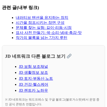
관련 글(내부 링크)
내러티브 텐션을 유지하는 장치
시간을 점프시키는 장면 구성
문체를 찾는 실험: 길이·리듬·시점
묘사 사전 만들기: 색·소리·냄새·촉감·맛
작가의 블록을 넘는 7가지 루틴
JD 네트워크 다른 블로그 보기
JD 보험 보조채널
JD 생활정보 보조
JD 토지·부동산 노트
JD 건강·헬스케어
JD 렌트카 노하우
※ JD 네트워크는 워드프레스 및 구글 블로그(블로거스팟)에서 운영 중
인 공식 콘텐츠 연합입니다.