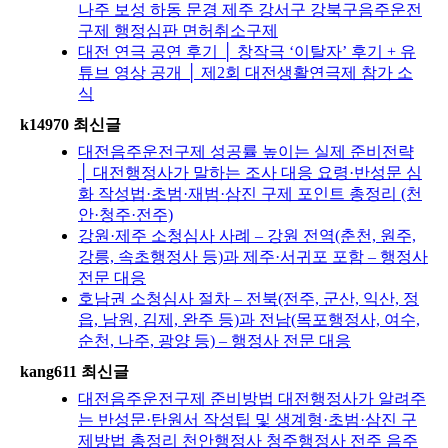
나주 보성 하동 문경 제주 강서구 강북구음주운전
구제 행정심판 면허취소구제
대전 연극 공연 후기 │ 창작극 ‘이탈자’ 후기 + 유
튜브 영상 공개 │ 제2회 대전생활연극제 참가 소
식
k14970 최신글
대전음주운전구제 성공률 높이는 실제 준비전략
│ 대전행정사가 말하는 조사 대응 요령·반성문 심
화 작성법·초범·재범·삼진 구제 포인트 총정리 (천
안·청주·전주)
강원·제주 소청심사 사례 – 강원 전역(춘천, 원주,
강릉, 속초행정사 등)과 제주·서귀포 포함 – 행정사
전문 대응
호남권 소청심사 절차 – 전북(전주, 군산, 익산, 정
읍, 남원, 김제, 완주 등)과 전남(목포행정사, 여수,
순천, 나주, 광양 등) – 행정사 전문 대응
kang611 최신글
대전음주운전구제 준비방법 대전행정사가 알려주
는 반성문·탄원서 작성팁 및 생계형·초범·삼진 구
제방법 총정리 천안행정사 청주행정사 전주 음주