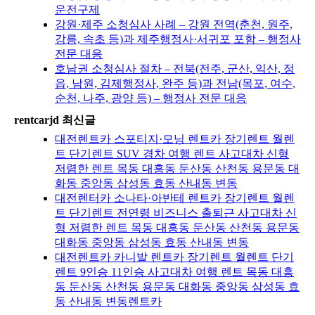
운전구제
강원·제주 소청심사 사례 – 강원 전역(춘천, 원주,
강릉, 속초 등)과 제주행정사·서귀포 포함 – 행정사
전문 대응
호남권 소청심사 절차 – 전북(전주, 군산, 익산, 정
읍, 남원, 김제행정사, 완주 등)과 전남(목포, 여수,
순천, 나주, 광양 등) – 행정사 전문 대응
rentcarjd 최신글
대전렌트카 스포티지·모닝 렌트카 장기렌트 월렌
트 단기렌트 SUV 경차 여행 렌트 사고대차 신형
저렴한 렌트 목동 대흥동 둔산동 산천동 용문동 대
화동 중앙동 삼성동 효동 산내동 변동
대전렌터카 소나타·아반테 렌트카 장기렌트 월렌
트 단기렌트 전연령 비즈니스 출퇴근 사고대차 신
형 저렴한 렌트 목동 대흥동 둔산동 산천동 용문동
대화동 중앙동 삼성동 효동 산내동 변동
대전렌트카 카니발 렌트카 장기렌트 월렌트 단기
렌트 9인승 11인승 사고대차 여행 렌트 목동 대흥
동 둔산동 산천동 용문동 대화동 중앙동 삼성동 효
동 산내동 변동렌트카