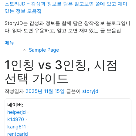
내
스토리JD – 감성과 정보를 담은 알고보면 쓸데 있고 재미
용
있는 정보 모음집
으
StoryJD는 감성과 정보를 함께 담은 창작·정보 블로그입니
로
다. 읽다 보면 유용하고, 알고 보면 재미있는 글 모음집
바
로
메뉴
가
Sample Page
기
1인칭 vs 3인칭, 시점
선택 가이드
작성일자
2025년 11월 15일
글쓴이
storyjd
네이버:
helperjd
·
k14970
·
kang611
·
rentcarjd